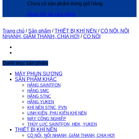
Chưa có sản phẩm trong giỏ hàng.
Quay trở lại cửa hàng
Trang chủ
/
Sản phẩm
/
THIẾT BỊ KHÍ NÉN
/
CÓ NỐI, NỐI
NHANH, GIẢM THANH, CHIA HƠI
/
CO NỐI
Danh mục sản phẩm
MÁY PHUN SƯƠNG
SẢN PHẨM KHÁC
HÃNG SAINTFON
HÃNG SMC
HÃNG STNC
HÃNG YUKEN
KHÍ NÉN STNC, PVN
LINH KIÊN, PHỤ KIỆN KHÍ NÉN
MÁY CÔNG NGHIỆP
THỦY LỰC SAINTFON, HĐX, YUKEN
THIẾT BỊ KHÍ NÉN
CÓ NỐI, NỐI NHANH, GIẢM THANH, CHIA HƠI