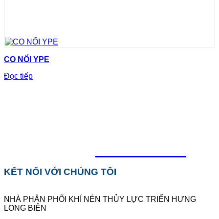
CO NỐI YPE
Đọc tiếp
TỔNG ĐÀI HỖ TRỢ
0918.495.970
KẾT NỐI VỚI CHÚNG TÔI
NHÀ PHÂN PHỐI KHÍ NÉN THỦY LỰC TRIỂN HƯNG
LONG BIÊN