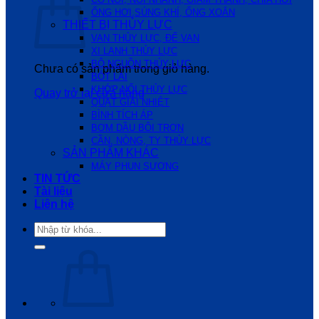
ỐNG HƠI,SÚNG KHÍ, ỐNG XOẮN
THIẾT BỊ THỦY LỰC
VAN THỦY LỰC, ĐẾ VAN
XI LANH THỦY LỰC
BỘ NGUỒN THỦY LỰC
Chưa có sản phẩm trong giỏ hàng.
BÓT LÁI
KHỚP NỐI THỦY LỰC
Quay trở lại cửa hàng
QUẠT GIẢI NHIỆT
BÌNH TÍCH ÁP
BƠM DẦU BÔI TRƠN
CẦN, NÒNG, TY THỦY LỰC
SẢN PHẨM KHÁC
MÁY PHUN SƯƠNG
TIN TỨC
Tài liệu
Liên hệ
Tìm
kiếm: