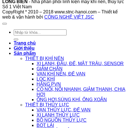
LONG BIÊN
- Nhà phân phối linh kiện máy khí nén, thủy lực
Số 1 Việt Nam
CopyRight * 2010 – 2018 www.stnc-hanoi.com – Thiết kế
web & vận hành bởi
CÔNG NGHỆ VIỆT JSC
Tìm
kiếm:
Trang chủ
Giới thiệu
Sản phẩm
THIẾT BỊ KHÍ NÉN
XI LANH, ĐẦU, ĐẾ, MẮT TRÂU, SENSOR
GIẢM CHẤN
VAN KHÍ NÉN, ĐẾ VAN
LỌC KHÍ
HÃNG PVN
CÓ NỐI, NỐI NHANH, GIẢM THANH, CHIA
HƠI
ỐNG HƠI,SÚNG KHÍ, ỐNG XOẮN
THIẾT BỊ THỦY LỰC
VAN THỦY LỰC, ĐẾ VAN
XI LANH THỦY LỰC
BỘ NGUỒN THỦY LỰC
BÓT LÁI