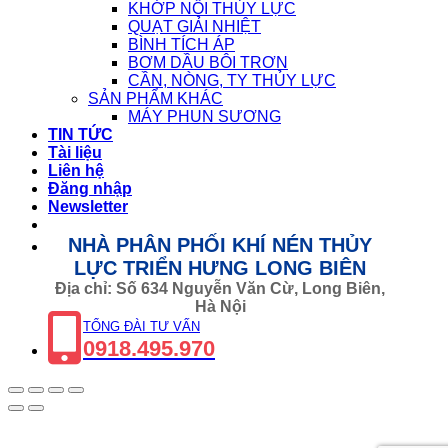
KHỚP NỐI THỦY LỰC
QUẠT GIẢI NHIỆT
BÌNH TÍCH ÁP
BƠM DẦU BÔI TRƠN
CẦN, NÒNG, TY THỦY LỰC
SẢN PHẨM KHÁC
MÁY PHUN SƯƠNG
TIN TỨC
Tài liệu
Liên hệ
Đăng nhập
Newsletter
NHÀ PHÂN PHỐI KHÍ NÉN THỦY
LỰC TRIỂN HƯNG LONG BIÊN
Địa chỉ: Số 634 Nguyễn Văn Cừ, Long Biên,
Hà Nội
TỔNG ĐÀI TƯ VẤN
0918.495.970