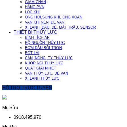
GIẢM CHẤN
HÃNG PVN
LỌC KHÍ
ỐNG HƠI,SÚNG KHÍ, ỐNG XOẮN
VAN KHÍ NÉN, ĐẾ VAN
XI LANH, ĐẦU, ĐẾ, MẮT TRÂU, SENSOR
THIẾT BỊ THỦY LỰC
BÌNH TÍCH ÁP
BỘ NGUỒN THỦY LỰC
BƠM DẦU BÔI TRƠN
BÓT LÁI
CẦN, NÒNG, TY THỦY LỰC
KHỚP NỐI THỦY LỰC
QUẠT GIẢI NHIỆT
VAN THỦY LỰC, ĐẾ VAN
XI LANH THỦY LỰC
HỖ TRỢ TRỰC TUYẾN
Mr. Sửu
0918.495.970
Mr. Mai