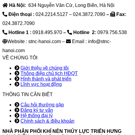
Hà Nội:
634 Nguyễn Văn Cừ, Long Biên, Hà Nội
Điện thoại :
024.2214.5127 – 024.3872.7090
–
Fax:
024.3872.7090
Hotline 1 :
0918.495.970
–
Hotline 2:
0979.756.538
Website : stnc-hanoi.com –
Email : info@stnc-
hanoi.com
VỀ CHÚNG TÔI
Giới thiệu về chúng tôi
Thông điệp chủ tịch HĐQT
Hình thành và phát triển
Lĩnh vực hoạt động
THÔNG TIN CẦN BIẾT
Câu hỏi thường gặp
Đăng ký tư vấn
Hệ thống đại lý
Chính sách & điều khoản
NHÀ PHÂN PHỐI KHÍ NÉN THỦY LỰC TRIỂN HƯNG