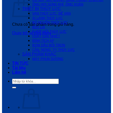
ỐNG HƠI,SÚNG KHÍ, ỐNG XOẮN
THIẾT BỊ THỦY LỰC
VAN THỦY LỰC, ĐẾ VAN
XI LANH THỦY LỰC
BỘ NGUỒN THỦY LỰC
Chưa có sản phẩm trong giỏ hàng.
BÓT LÁI
KHỚP NỐI THỦY LỰC
Quay trở lại cửa hàng
QUẠT GIẢI NHIỆT
BÌNH TÍCH ÁP
BƠM DẦU BÔI TRƠN
CẦN, NÒNG, TY THỦY LỰC
SẢN PHẨM KHÁC
MÁY PHUN SƯƠNG
TIN TỨC
Tài liệu
Liên hệ
Tìm
kiếm: