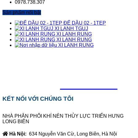
0978.738.307
Sản phẩm nối bật
ĐẾ DẦU 02 - 1TEP
XI LANH TGUJ
XI LANH RUNG
XI LANH RUNG
XI LANH RUNG
TỔNG ĐÀI HỖ TRỢ
0918.495.970
KẾT NỐI VỚI CHÚNG TÔI
NHÀ PHÂN PHỐI KHÍ NÉN THỦY LỰC TRIỂN HƯNG
LONG BIÊN
Hà Nội:
634 Nguyễn Văn Cừ, Long Biên, Hà Nội