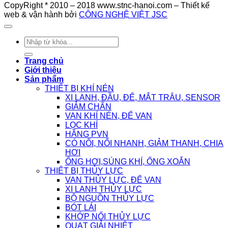
CopyRight * 2010 – 2018 www.stnc-hanoi.com – Thiết kế
web & vận hành bởi
CÔNG NGHỆ VIỆT JSC
Tìm
kiếm:
Trang chủ
Giới thiệu
Sản phẩm
THIẾT BỊ KHÍ NÉN
XI LANH, ĐẦU, ĐẾ, MẮT TRÂU, SENSOR
GIẢM CHẤN
VAN KHÍ NÉN, ĐẾ VAN
LỌC KHÍ
HÃNG PVN
CÓ NỐI, NỐI NHANH, GIẢM THANH, CHIA
HƠI
ỐNG HƠI,SÚNG KHÍ, ỐNG XOẮN
THIẾT BỊ THỦY LỰC
VAN THỦY LỰC, ĐẾ VAN
XI LANH THỦY LỰC
BỘ NGUỒN THỦY LỰC
BÓT LÁI
KHỚP NỐI THỦY LỰC
QUẠT GIẢI NHIỆT