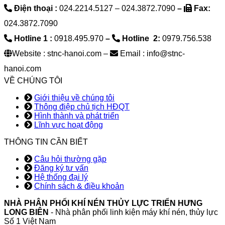
Điện thoại :
024.2214.5127 – 024.3872.7090
–
Fax:
024.3872.7090
Hotline 1 :
0918.495.970
–
Hotline 2:
0979.756.538
Website : stnc-hanoi.com –
Email : info@stnc-
hanoi.com
VỀ CHÚNG TÔI
Giới thiệu về chúng tôi
Thông điệp chủ tịch HĐQT
Hình thành và phát triển
Lĩnh vực hoạt động
THÔNG TIN CẦN BIẾT
Câu hỏi thường gặp
Đăng ký tư vấn
Hệ thống đại lý
Chính sách & điều khoản
NHÀ PHÂN PHỐI KHÍ NÉN THỦY LỰC TRIỂN HƯNG
LONG BIÊN
- Nhà phân phối linh kiện máy khí nén, thủy lực
Số 1 Việt Nam