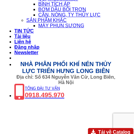
BÌNH TÍCH ÁP
BƠM DẦU BÔI TRƠN
CẦN, NÒNG, TY THỦY LỰC
SẢN PHẨM KHÁC
MÁY PHUN SƯƠNG
TIN TỨC
Tài liệu
Liên hệ
Đăng nhập
Newsletter
NHÀ PHÂN PHỐI KHÍ NÉN THỦY
LỰC TRIỂN HƯNG LONG BIÊN
Địa chỉ: Số 634 Nguyễn Văn Cừ, Long Biên,
Hà Nội
TỔNG ĐÀI TƯ VẤN
0918.495.970
Tải về Catalog
Gọi 0918.495.970