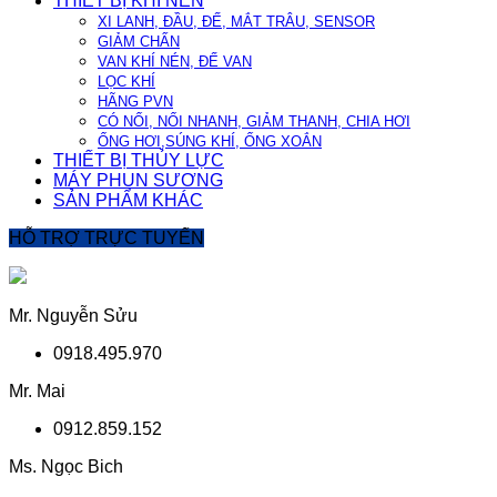
THIẾT BỊ KHÍ NÉN
XI LANH, ĐẦU, ĐẾ, MẮT TRÂU, SENSOR
GIẢM CHẤN
VAN KHÍ NÉN, ĐẾ VAN
LỌC KHÍ
HÃNG PVN
CÓ NỐI, NỐI NHANH, GIẢM THANH, CHIA HƠI
ỐNG HƠI,SÚNG KHÍ, ỐNG XOẮN
THIẾT BỊ THỦY LỰC
MÁY PHUN SƯƠNG
SẢN PHẨM KHÁC
HỖ TRỢ TRỰC TUYẾN
Mr. Nguyễn Sửu
0918.495.970
Mr. Mai
0912.859.152
Ms. Ngọc Bich