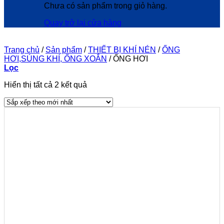
Chưa có sản phẩm trong giỏ hàng.
Quay trở lại cửa hàng
Trang chủ
/
Sản phẩm
/
THIẾT BỊ KHÍ NÉN
/
ỐNG
HƠI,SÚNG KHÍ, ỐNG XOẮN
/
ỐNG HƠI
Lọc
Đã
Hiển thị tất cả 2 kết quả
sắp
xếp
theo
mới
nhất