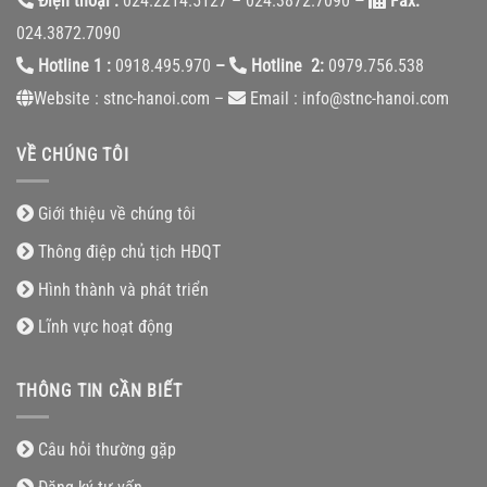
Điện thoại :
024.2214.5127 – 024.3872.7090
–
Fax:
024.3872.7090
Hotline 1 :
0918.495.970
–
Hotline 2:
0979.756.538
Website : stnc-hanoi.com –
Email : info@stnc-hanoi.com
VỀ CHÚNG TÔI
Giới thiệu về chúng tôi
Thông điệp chủ tịch HĐQT
Hình thành và phát triển
Lĩnh vực hoạt động
THÔNG TIN CẦN BIẾT
Câu hỏi thường gặp