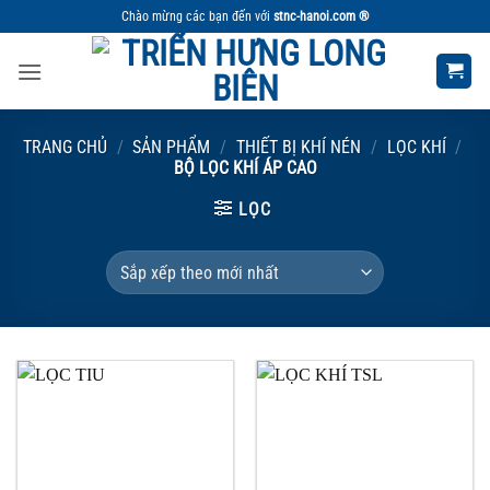
Bỏ
Chào mừng các bạn đến với
stnc-hanoi.com ®
qua
nội
dung
TRANG CHỦ
/
SẢN PHẨM
/
THIẾT BỊ KHÍ NÉN
/
LỌC KHÍ
/
BỘ LỌC KHÍ ÁP CAO
LỌC