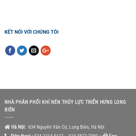
TỔNG ĐÀI HỖ TRỢ
0918.495.970
KẾT NỐI VỚI CHÚNG TÔI
NHÀ PHÂN PHỐI KHÍ NÉN THỦY LỰC TRIỂN HƯNG LONG
BIÊN
Hà Nội:
634 Nguyễn Văn Cừ, Long Biên, Hà Nội