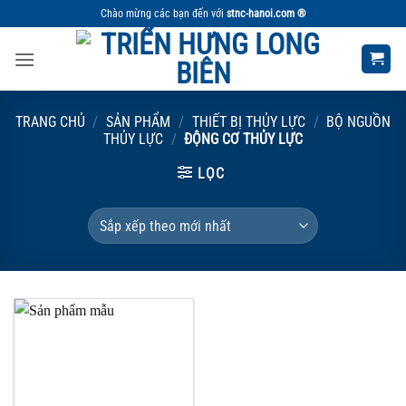
Bỏ
Chào mừng các bạn đến với
stnc-hanoi.com ®
qua
nội
dung
TRANG CHỦ
/
SẢN PHẨM
/
THIẾT BỊ THỦY LỰC
/
BỘ NGUỒN
THỦY LỰC
/
ĐỘNG CƠ THỦY LỰC
LỌC