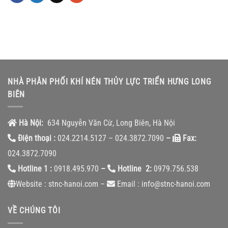
NHÀ PHÂN PHỐI KHÍ NÉN THỦY LỰC TRIỂN HƯNG LONG
BIÊN
Hà Nội:
634 Nguyễn Văn Cừ, Long Biên, Hà Nội
Điện thoại :
024.2214.5127 – 024.3872.7090
–
Fax:
024.3872.7090
Hotline 1 :
0918.495.970
–
Hotline 2:
0979.756.538
Website : stnc-hanoi.com –
Email : info@stnc-hanoi.com
VỀ CHÚNG TÔI