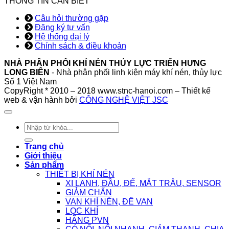
THÔNG TIN CẦN BIẾT
Câu hỏi thường gặp
Đăng ký tư vấn
Hệ thống đại lý
Chính sách & điều khoản
NHÀ PHÂN PHỐI KHÍ NÉN THỦY LỰC TRIỂN HƯNG
LONG BIÊN
- Nhà phân phối linh kiện máy khí nén, thủy lực
Số 1 Việt Nam
CopyRight * 2010 – 2018 www.stnc-hanoi.com – Thiết kế
web & vận hành bởi
CÔNG NGHỆ VIỆT JSC
Tìm
kiếm:
Trang chủ
Giới thiệu
Sản phẩm
THIẾT BỊ KHÍ NÉN
XI LANH, ĐẦU, ĐẾ, MẮT TRÂU, SENSOR
GIẢM CHẤN
VAN KHÍ NÉN, ĐẾ VAN
LỌC KHÍ
HÃNG PVN