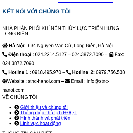
KẾT NỐI VỚI CHÚNG TÔI
NHÀ PHÂN PHỐI KHÍ NÉN THỦY LỰC TRIỂN HƯNG
LONG BIÊN
Hà Nội:
634 Nguyễn Văn Cừ, Long Biên, Hà Nội
Điện thoại :
024.2214.5127 – 024.3872.7090
–
Fax:
024.3872.7090
Hotline 1 :
0918.495.970
–
Hotline 2:
0979.756.538
Website : stnc-hanoi.com –
Email : info@stnc-
hanoi.com
VỀ CHÚNG TÔI
Giới thiệu về chúng tôi
Thông điệp chủ tịch HĐQT
Hình thành và phát triển
Lĩnh vực hoạt động