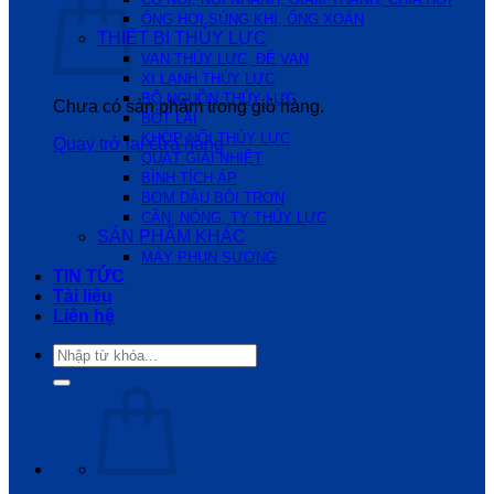
ỐNG HƠI,SÚNG KHÍ, ỐNG XOẮN
THIẾT BỊ THỦY LỰC
VAN THỦY LỰC, ĐẾ VAN
XI LANH THỦY LỰC
BỘ NGUỒN THỦY LỰC
Chưa có sản phẩm trong giỏ hàng.
BÓT LÁI
KHỚP NỐI THỦY LỰC
Quay trở lại cửa hàng
QUẠT GIẢI NHIỆT
BÌNH TÍCH ÁP
BƠM DẦU BÔI TRƠN
CẦN, NÒNG, TY THỦY LỰC
SẢN PHẨM KHÁC
MÁY PHUN SƯƠNG
TIN TỨC
Tài liệu
Liên hệ
Tìm
kiếm: