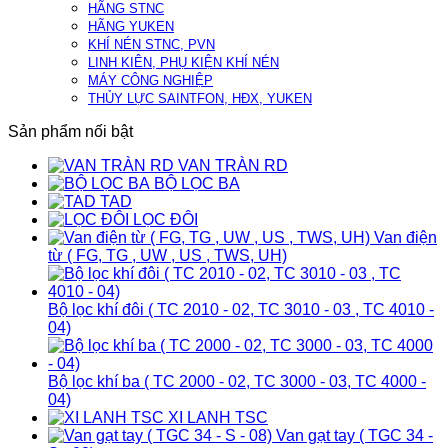
HÃNG STNC
HÃNG YUKEN
KHÍ NÉN STNC, PVN
LINH KIÊN, PHỤ KIỆN KHÍ NÉN
MÁY CÔNG NGHIỆP
THỦY LỰC SAINTFON, HĐX, YUKEN
Sản phẩm nối bật
VAN TRÀN RD
BỘ LỌC BA
TAD
LỌC ĐÔI
Van điện
từ ( FG, TG , UW , US , TWS, UH)
Bộ lọc khí đôi ( TC 2010 - 02, TC 3010 - 03 , TC 4010 -
04)
Bộ lọc khí ba ( TC 2000 - 02, TC 3000 - 03, TC 4000 -
04)
XI LANH TSC
Van gạt tay ( TGC 34 -