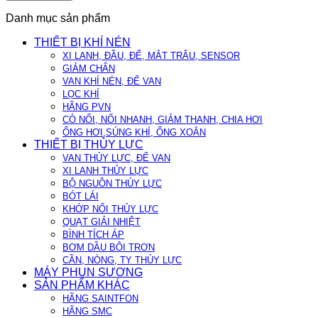
Danh mục sản phẩm
THIẾT BỊ KHÍ NÉN
XI LANH, ĐẦU, ĐẾ, MẮT TRÂU, SENSOR
GIẢM CHẤN
VAN KHÍ NÉN, ĐẾ VAN
LỌC KHÍ
HÃNG PVN
CÓ NỐI, NỐI NHANH, GIẢM THANH, CHIA HƠI
ỐNG HƠI,SÚNG KHÍ, ỐNG XOẮN
THIẾT BỊ THỦY LỰC
VAN THỦY LỰC, ĐẾ VAN
XI LANH THỦY LỰC
BỘ NGUỒN THỦY LỰC
BÓT LÁI
KHỚP NỐI THỦY LỰC
QUẠT GIẢI NHIỆT
BÌNH TÍCH ÁP
BƠM DẦU BÔI TRƠN
CẦN, NÒNG, TY THỦY LỰC
MÁY PHUN SƯƠNG
SẢN PHẨM KHÁC
HÃNG SAINTFON
HÃNG SMC