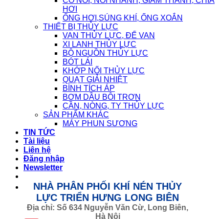
CÓ NỐI, NỐI NHANH, GIẢM THANH, CHIA
HƠI
ỐNG HƠI,SÚNG KHÍ, ỐNG XOẮN
THIẾT BỊ THỦY LỰC
VAN THỦY LỰC, ĐẾ VAN
XI LANH THỦY LỰC
BỘ NGUỒN THỦY LỰC
BÓT LÁI
KHỚP NỐI THỦY LỰC
QUẠT GIẢI NHIỆT
BÌNH TÍCH ÁP
BƠM DẦU BÔI TRƠN
CẦN, NÒNG, TY THỦY LỰC
SẢN PHẨM KHÁC
MÁY PHUN SƯƠNG
TIN TỨC
Tài liệu
Liên hệ
Đăng nhập
Newsletter
NHÀ PHÂN PHỐI KHÍ NÉN THỦY
LỰC TRIỂN HƯNG LONG BIÊN
Địa chỉ: Số 634 Nguyễn Văn Cừ, Long Biên,
Hà Nội