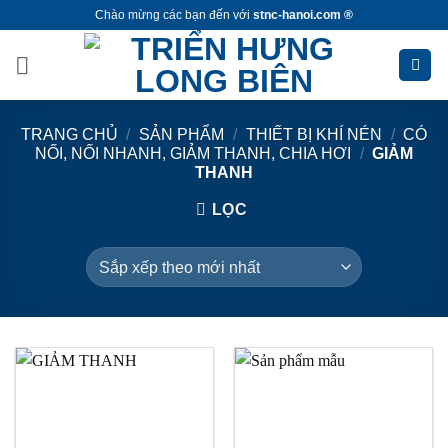
Bỏ
Chào mừng các bạn đến với
stnc-hanoi.com ®
qua
nội
dung
TRANG CHỦ
/
SẢN PHẨM
/
THIẾT BỊ KHÍ NÉN
/
CÓ
NỐI, NỐI NHANH, GIẢM THANH, CHIA HƠI
/
GIẢM
THANH
LỌC