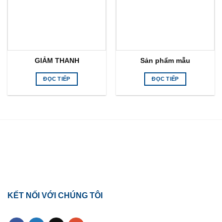
GIẢM THANH
Sản phẩm mẫu
ĐỌC TIẾP
ĐỌC TIẾP
TỔNG ĐÀI HỖ TRỢ
0918.495.970
KẾT NỐI VỚI CHÚNG TÔI