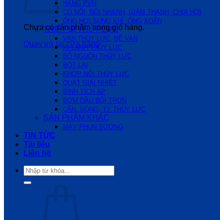
HÃNG PVN
CÓ NỐI, NỐI NHANH, GIẢM THANH, CHIA HƠI
ỐNG HƠI,SÚNG KHÍ, ỐNG XOẮN
Chưa có sản phẩm trong giỏ hàng.
THIẾT BỊ THỦY LỰC
VAN THỦY LỰC, ĐẾ VAN
Quay trở lại cửa hàng
XI LANH THỦY LỰC
BỘ NGUỒN THỦY LỰC
BÓT LÁI
KHỚP NỐI THỦY LỰC
QUẠT GIẢI NHIỆT
BÌNH TÍCH ÁP
BƠM DẦU BÔI TRƠN
CẦN, NÒNG, TY THỦY LỰC
SẢN PHẨM KHÁC
MÁY PHUN SƯƠNG
TIN TỨC
Tài liệu
Liên hệ
Tìm
kiếm: