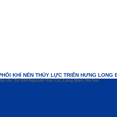
PHỐI KHÍ NÉN THỦY LỰC TRIỂN HƯNG LONG 
Địa chỉ: Số 634 Nguyễn Văn Cừ, Long Biên, Hà Nội