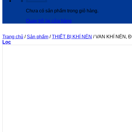
Chưa có sản phẩm trong giỏ hàng.
Quay trở lại cửa hàng
Trang chủ
/
Sản phẩm
/
THIẾT BỊ KHÍ NÉN
/
VAN KHÍ NÉN, 
Lọc