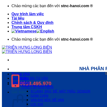
Bỏ
Chào mừng các bạn đến với
stnc-hanoi.com ®
qua
Quy trình làm việc
nội
Tài liệu
dung
Chính sách & Quy định
Trung tâm CSKH
Chào mừng các bạn đến với
stnc-hanoi.com ®
NHÀ PHÂN 
Trang chủ
Giới thiệu
TỔNG ĐÀI TƯ VẤN
Sản phẩm
0918.495.970
THIẾT BỊ KHÍ NÉN
XI LANH, ĐẦU, ĐẾ, MẮT TRÂU, SENSOR
Giỏ hàng
GIẢM CHẤN
VAN KHÍ NÉN, ĐẾ VAN
LỌC KHÍ