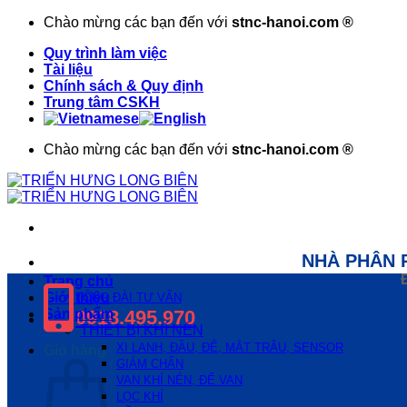
Bỏ
Chào mừng các bạn đến với
stnc-hanoi.com ®
qua
Quy trình làm việc
nội
Tài liệu
dung
Chính sách & Quy định
Trung tâm CSKH
Chào mừng các bạn đến với
stnc-hanoi.com ®
NHÀ PHÂN 
Trang chủ
Giới thiệu
TỔNG ĐÀI TƯ VẤN
Sản phẩm
0918.495.970
THIẾT BỊ KHÍ NÉN
XI LANH, ĐẦU, ĐẾ, MẮT TRÂU, SENSOR
Giỏ hàng
GIẢM CHẤN
VAN KHÍ NÉN, ĐẾ VAN
LỌC KHÍ