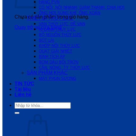
HÃNG PVN
CÓ NỐI, NỐI NHANH, GIẢM THANH, CHIA HƠI
ỐNG HƠI,SÚNG KHÍ, ỐNG XOẮN
Chưa có sản phẩm trong giỏ hàng.
THIẾT BỊ THỦY LỰC
VAN THỦY LỰC, ĐẾ VAN
Quay trở lại cửa hàng
XI LANH THỦY LỰC
BỘ NGUỒN THỦY LỰC
BÓT LÁI
KHỚP NỐI THỦY LỰC
QUẠT GIẢI NHIỆT
BÌNH TÍCH ÁP
BƠM DẦU BÔI TRƠN
CẦN, NÒNG, TY THỦY LỰC
SẢN PHẨM KHÁC
MÁY PHUN SƯƠNG
TIN TỨC
Tài liệu
Liên hệ
Tìm
kiếm: