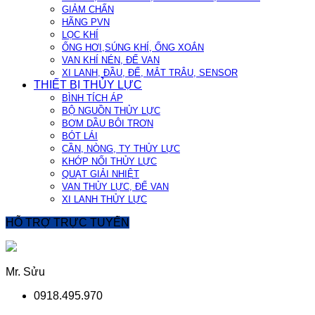
GIẢM CHẤN
HÃNG PVN
LỌC KHÍ
ỐNG HƠI,SÚNG KHÍ, ỐNG XOẮN
VAN KHÍ NÉN, ĐẾ VAN
XI LANH, ĐẦU, ĐẾ, MẮT TRÂU, SENSOR
THIẾT BỊ THỦY LỰC
BÌNH TÍCH ÁP
BỘ NGUỒN THỦY LỰC
BƠM DẦU BÔI TRƠN
BÓT LÁI
CẦN, NÒNG, TY THỦY LỰC
KHỚP NỐI THỦY LỰC
QUẠT GIẢI NHIỆT
VAN THỦY LỰC, ĐẾ VAN
XI LANH THỦY LỰC
HỖ TRỢ TRỰC TUYẾN
Mr. Sửu
0918.495.970