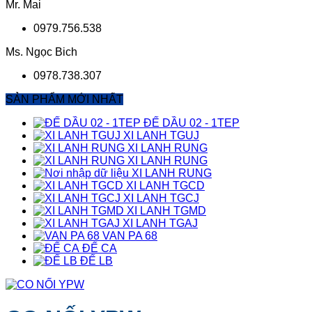
Mr. Mai
0979.756.538
Ms. Ngọc Bich
0978.738.307
SẢN PHẨM MỚI NHẤT
ĐẾ DẦU 02 - 1TEP
XI LANH TGUJ
XI LANH RUNG
XI LANH RUNG
XI LANH RUNG
XI LANH TGCD
XI LANH TGCJ
XI LANH TGMD
XI LANH TGAJ
VAN PA 68
ĐẾ CA
ĐẾ LB