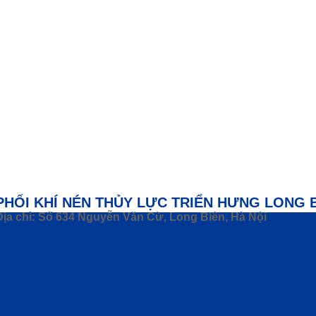
PHỐI KHÍ NÉN THỦY LỰC TRIỂN HƯNG LONG 
Địa chỉ: Số 634 Nguyễn Văn Cừ, Long Biên, Hà Nội