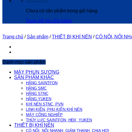
Chưa có sản phẩm trong giỏ hàng.
Quay trở lại cửa hàng
Trang chủ
/
Sản phẩm
/
THIẾT BỊ KHÍ NÉN
/
CÓ NỐI, NỐI NH
Danh mục sản phẩm
MÁY PHUN SƯƠNG
SẢN PHẨM KHÁC
HÃNG SAINTFON
HÃNG SMC
HÃNG STNC
HÃNG YUKEN
KHÍ NÉN STNC, PVN
LINH KIÊN, PHỤ KIỆN KHÍ NÉN
MÁY CÔNG NGHIỆP
THỦY LỰC SAINTFON, HĐX, YUKEN
THIẾT BỊ KHÍ NÉN
CÓ NỐI, NỐI NHANH, GIẢM THANH, CHIA HƠI