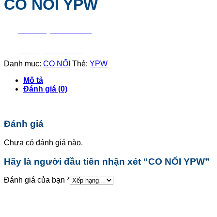
CO NỐI YPW
Liên hệ mua hàng
Báo giá nhanh
Danh mục:
CO NỐI
Thẻ:
YPW
Mô tả
Đánh giá (0)
Đánh giá
Chưa có đánh giá nào.
Hãy là người đầu tiên nhận xét “CO NỐI YPW”
Đánh giá của bạn
*