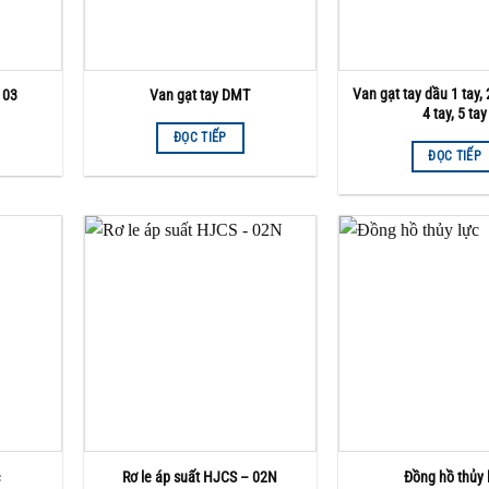
Van gạt tay dầu 1 tay, 2
 03
Van gạt tay DMT
4 tay, 5 tay
ĐỌC TIẾP
ĐỌC TIẾP
c
Rơ le áp suất HJCS – 02N
Đồng hồ thủy 