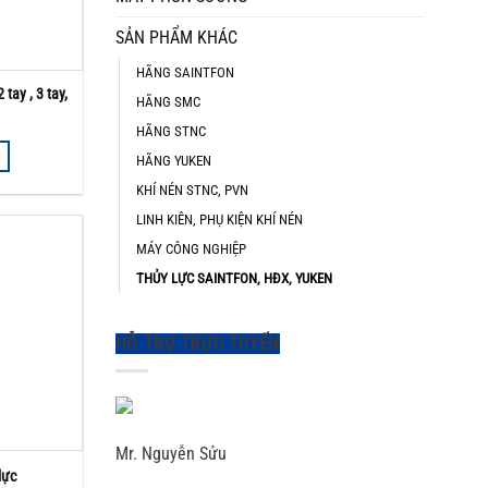
SẢN PHẨM KHÁC
HÃNG SAINTFON
 tay , 3 tay,
HÃNG SMC
HÃNG STNC
HÃNG YUKEN
KHÍ NÉN STNC, PVN
LINH KIÊN, PHỤ KIỆN KHÍ NÉN
MÁY CÔNG NGHIỆP
THỦY LỰC SAINTFON, HĐX, YUKEN
HỖ TRỢ TRỰC TUYẾN
Mr. Nguyễn Sửu
lực