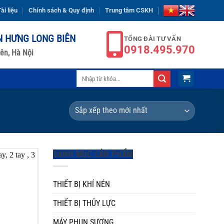
ài liệu
Chính sách & Quy định
Trung tâm CSKH
N HƯNG LONG BIÊN
TỔNG ĐÀI TƯ VẤN
0918.495.970
ên, Hà Nội
Tìm
kiếm:
DANH MỤC SẢN PHẨM
THIẾT BỊ KHÍ NÉN
THIẾT BỊ THỦY LỰC
MÁY PHUN SƯƠNG