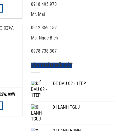
0918.495.970
Mr. Mai
0912.859.152
Ms. Ngọc Bich
0978.738.307
SẢN PHẨM NỐI BẬT
ĐẾ DẦU 02 - 1TEP
 02W, 03W
XI LANH TGUJ
XI LANH RUNG