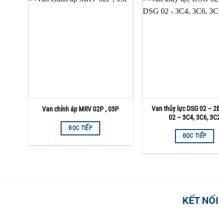
Van thủy lực DSG 02 – 2
Van chỉnh áp MRV 02P , 03P
02 – 3C4, 3C6, 3C
ĐỌC TIẾP
ĐỌC TIẾP
KẾT NỐI
TỔNG ĐÀI HỖ TRỢ