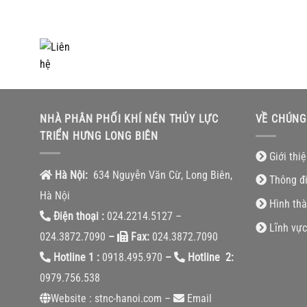
0918.495.970
NHÀ PHÂN PHỐI KHÍ NÉN THỦY LỰC
VỀ CHÚNG
TRIỂN HƯNG LONG BIÊN
Giới thi
Hà Nội:
634 Nguyễn Văn Cừ, Long Biên,
Thông đ
Hà Nội
Hình thà
Điện thoại :
024.2214.5127 –
Lĩnh vực
024.3872.7090
–
Fax:
024.3872.7090
Hotline 1 :
0918.495.970
–
Hotline 2:
0979.756.538
Website : stnc-hanoi.com –
Email