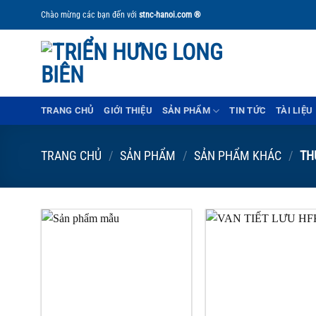
Bỏ
Chào mừng các bạn đến với
stnc-hanoi.com ®
qua
nội
dung
TRANG CHỦ
GIỚI THIỆU
SẢN PHẨM
TIN TỨC
TÀI LIỆU
TRANG CHỦ
/
SẢN PHẨM
/
SẢN PHẨM KHÁC
/
THỦ