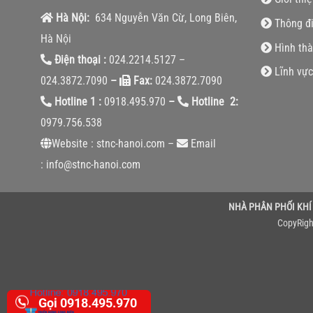
Hà Nội:
634 Nguyễn Văn Cừ, Long Biên,
Thông đ
Hà Nội
Hình thà
Điện thoại :
024.2214.5127 –
Lĩnh vực
024.3872.7090
–
Fax:
024.3872.7090
Hotline 1 :
0918.495.970
–
Hotline 2:
0979.756.538
Website : stnc-hanoi.com –
Email
: info@stnc-hanoi.com
NHÀ PHÂN PHỐI KHÍ
CopyRigh
Gọi 0918.495.970