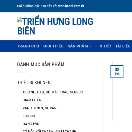
Bỏ
Chào mừng các bạn đến với
stnc-hanoi.com ®
qua
nội
dung
TRANG CHỦ
GIỚI THIỆU
SẢN PHẨM
TIN TỨC
TÀI LIỆU
DANH MỤC SẢN PHẨM
03
Th5
THIẾT BỊ KHÍ NÉN
XI LANH, ĐẦU, ĐẾ, MẮT TRÂU, SENSOR
GIẢM CHẤN
VAN KHÍ NÉN, ĐẾ VAN
LỌC KHÍ
HÃNG PVN
CÓ NỐI, NỐI NHANH, GIẢM THANH,