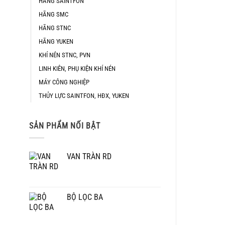
HÃNG SAINTFON
HÃNG SMC
HÃNG STNC
HÃNG YUKEN
KHÍ NÉN STNC, PVN
LINH KIÊN, PHỤ KIỆN KHÍ NÉN
MÁY CÔNG NGHIỆP
THỦY LỰC SAINTFON, HĐX, YUKEN
SẢN PHẨM NỐI BẬT
VAN TRÀN RD
BỘ LỌC BA