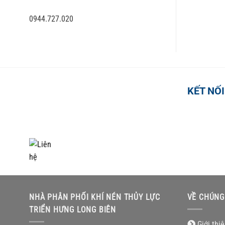
0944.727.020
KẾT NỐI
TỔNG ĐÀI HỖ TRỢ
0918.495.970
NHÀ PHÂN PHỐI KHÍ NÉN THỦY LỰC
VỀ CHÚNG
TRIỂN HƯNG LONG BIÊN
Giới thi