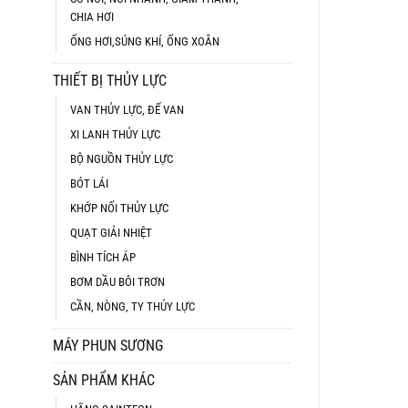
CHIA HƠI
ỐNG HƠI,SÚNG KHÍ, ỐNG XOẮN
THIẾT BỊ THỦY LỰC
VAN THỦY LỰC, ĐẾ VAN
XI LANH THỦY LỰC
BỘ NGUỒN THỦY LỰC
BÓT LÁI
KHỚP NỐI THỦY LỰC
QUẠT GIẢI NHIỆT
BÌNH TÍCH ÁP
BƠM DẦU BÔI TRƠN
CẦN, NÒNG, TY THỦY LỰC
MÁY PHUN SƯƠNG
SẢN PHẨM KHÁC