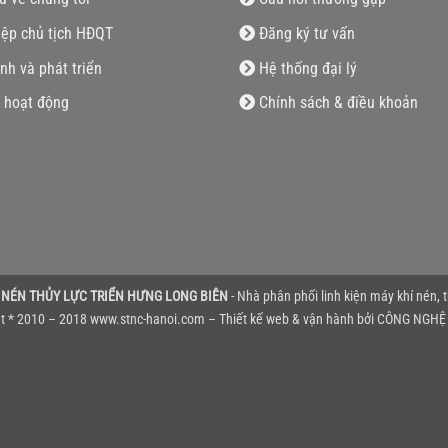
iệp chủ tịch HĐQT
Đăng ký tư vấn
nh và phát triển
Hệ thống đại lý
 hoạt động
Chính sách & điều khoản
 NÉN THỦY LỰC TRIỂN HƯNG LONG BIÊN
- Nhà phân phối linh kiện máy khí nén, 
t * 2010 – 2018 www.stnc-hanoi.com – Thiết kế web & vận hành bởi
CÔNG NGHỆ 