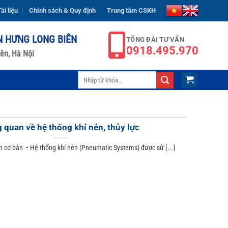
ài liệu
Chính sách & Quy định
Trung tâm CSKH
N HƯNG LONG BIÊN
TỔNG ĐÀI TƯ VẤN
0918.495.970
ên, Hà Nội
Tìm
kiếm:
 quan về hệ thống khí nén, thủy lực
 cơ bản • Hệ thống khí nén (Pneumatic Systems) được sử [...]