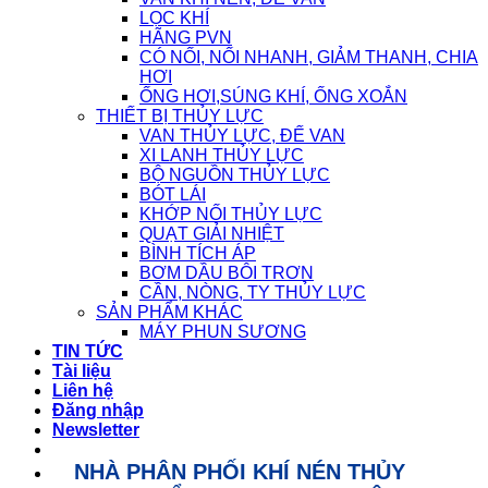
LỌC KHÍ
HÃNG PVN
CÓ NỐI, NỐI NHANH, GIẢM THANH, CHIA
HƠI
ỐNG HƠI,SÚNG KHÍ, ỐNG XOẮN
THIẾT BỊ THỦY LỰC
VAN THỦY LỰC, ĐẾ VAN
XI LANH THỦY LỰC
BỘ NGUỒN THỦY LỰC
BÓT LÁI
KHỚP NỐI THỦY LỰC
QUẠT GIẢI NHIỆT
BÌNH TÍCH ÁP
BƠM DẦU BÔI TRƠN
CẦN, NÒNG, TY THỦY LỰC
SẢN PHẨM KHÁC
MÁY PHUN SƯƠNG
TIN TỨC
Tài liệu
Liên hệ
Đăng nhập
Newsletter
NHÀ PHÂN PHỐI KHÍ NÉN THỦY