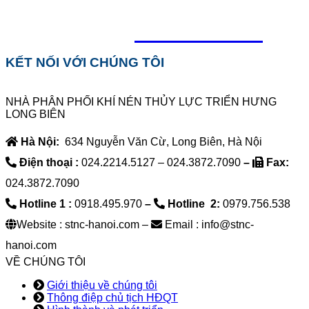
0918.495.970
KẾT NỐI VỚI CHÚNG TÔI
NHÀ PHÂN PHỐI KHÍ NÉN THỦY LỰC TRIỂN HƯNG
LONG BIÊN
Hà Nội:
634 Nguyễn Văn Cừ, Long Biên, Hà Nội
Điện thoại :
024.2214.5127 – 024.3872.7090
–
Fax:
024.3872.7090
Hotline 1 :
0918.495.970
–
Hotline 2:
0979.756.538
Website : stnc-hanoi.com –
Email : info@stnc-
hanoi.com
VỀ CHÚNG TÔI
Giới thiệu về chúng tôi
Thông điệp chủ tịch HĐQT