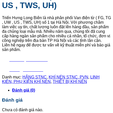
US , TWS, UH)
Triển Hưng Long Biên là nhà phân phối
Van điện từ ( FG, TG
, UW , US , TWS, UH
) số 1 tại Hà Nội. Với phương châm
làm việc uy tín, chất lượng luôn đặt lên hàng đầu, sản phẩm
đa chủng loại mẫu mã. Nhiều năm qua, chúng tôi đã cung
cấp hàng ngàn sản phẩm cho nhiều cá nhân, tổ chức, đơn vị
công nghiệp trên địa bàn TP Hà Nội và các tỉnh lân cận.
Liên hệ ngay để được tư vấn về kỹ thuật miễn phí và báo giá
sản phẩm.
Liên hệ mua hàng
Báo giá nhanh
Danh mục:
HÃNG STNC
,
KHÍ NÉN STNC, PVN
,
LINH
KIÊN, PHỤ KIỆN KHÍ NÉN
,
THIẾT BỊ KHÍ NÉN
Đánh giá (0)
Đánh giá
Chưa có đánh giá nào.