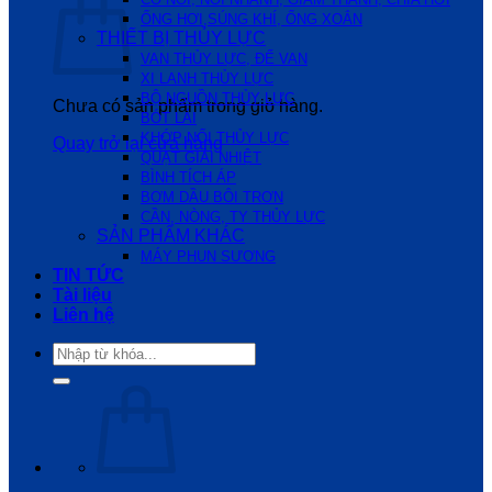
ỐNG HƠI,SÚNG KHÍ, ỐNG XOẮN
THIẾT BỊ THỦY LỰC
VAN THỦY LỰC, ĐẾ VAN
XI LANH THỦY LỰC
BỘ NGUỒN THỦY LỰC
Chưa có sản phẩm trong giỏ hàng.
BÓT LÁI
KHỚP NỐI THỦY LỰC
Quay trở lại cửa hàng
QUẠT GIẢI NHIỆT
BÌNH TÍCH ÁP
BƠM DẦU BÔI TRƠN
CẦN, NÒNG, TY THỦY LỰC
SẢN PHẨM KHÁC
MÁY PHUN SƯƠNG
TIN TỨC
Tài liệu
Liên hệ
Tìm
kiếm: