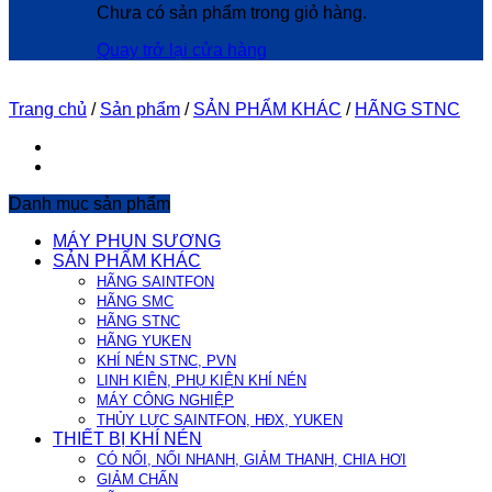
Chưa có sản phẩm trong giỏ hàng.
Quay trở lại cửa hàng
Trang chủ
/
Sản phẩm
/
SẢN PHẨM KHÁC
/
HÃNG STNC
Danh mục sản phẩm
MÁY PHUN SƯƠNG
SẢN PHẨM KHÁC
HÃNG SAINTFON
HÃNG SMC
HÃNG STNC
HÃNG YUKEN
KHÍ NÉN STNC, PVN
LINH KIÊN, PHỤ KIỆN KHÍ NÉN
MÁY CÔNG NGHIỆP
THỦY LỰC SAINTFON, HĐX, YUKEN
THIẾT BỊ KHÍ NÉN
CÓ NỐI, NỐI NHANH, GIẢM THANH, CHIA HƠI
GIẢM CHẤN