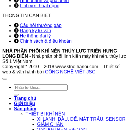
Hình thành và phát triển
Lĩnh vực hoạt động
THÔNG TIN CẦN BIẾT
Câu hỏi thường gặp
Đăng ký tư vấn
Hệ thống đại lý
Chính sách & điều khoản
NHÀ PHÂN PHỐI KHÍ NÉN THỦY LỰC TRIỂN HƯNG
LONG BIÊN
- Nhà phân phối linh kiện máy khí nén, thủy lực
Số 1 Việt Nam
CopyRight * 2010 – 2018 www.stnc-hanoi.com – Thiết kế
web & vận hành bởi
CÔNG NGHỆ VIỆT JSC
Tìm
kiếm:
Trang chủ
Giới thiệu
Sản phẩm
THIẾT BỊ KHÍ NÉN
XI LANH, ĐẦU, ĐẾ, MẮT TRÂU, SENSOR
GIẢM CHẤN
VAN KHÍ NÉN, ĐẾ VAN