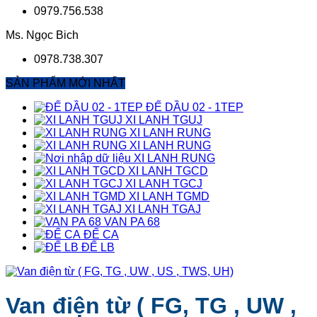
0979.756.538
Ms. Ngọc Bich
0978.738.307
SẢN PHẨM MỚI NHẤT
ĐẾ DẦU 02 - 1TEP
XI LANH TGUJ
XI LANH RUNG
XI LANH RUNG
XI LANH RUNG
XI LANH TGCD
XI LANH TGCJ
XI LANH TGMD
XI LANH TGAJ
VAN PA 68
ĐẾ CA
ĐẾ LB
Van điện từ ( FG, TG , UW ,