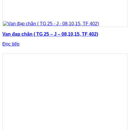
Van đạp chân ( TG 25 – J – 08,10,15, TF 402)
Đọc tiếp