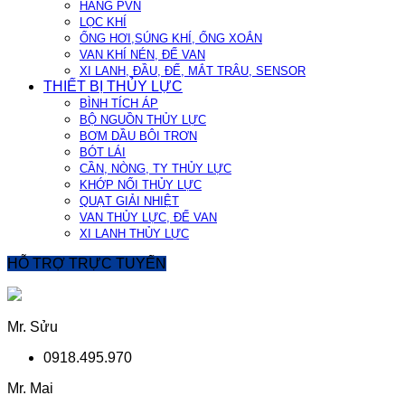
HÃNG PVN
LỌC KHÍ
ỐNG HƠI,SÚNG KHÍ, ỐNG XOẮN
VAN KHÍ NÉN, ĐẾ VAN
XI LANH, ĐẦU, ĐẾ, MẮT TRÂU, SENSOR
THIẾT BỊ THỦY LỰC
BÌNH TÍCH ÁP
BỘ NGUỒN THỦY LỰC
BƠM DẦU BÔI TRƠN
BÓT LÁI
CẦN, NÒNG, TY THỦY LỰC
KHỚP NỐI THỦY LỰC
QUẠT GIẢI NHIỆT
VAN THỦY LỰC, ĐẾ VAN
XI LANH THỦY LỰC
HỖ TRỢ TRỰC TUYẾN
Mr. Sửu
0918.495.970
Mr. Mai