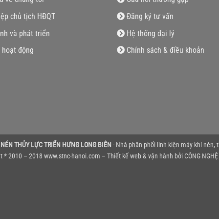
iệp chủ tịch HĐQT
Đăng ký tư vấn
nh và phát triển
Hệ thống đại lý
 hoạt động
Chính sách & điều khoản
 NÉN THỦY LỰC TRIỂN HƯNG LONG BIÊN
- Nhà phân phối linh kiện máy khí nén, 
t * 2010 – 2018 www.stnc-hanoi.com – Thiết kế web & vận hành bởi
CÔNG NGHỆ 