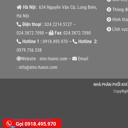
Hà Nội:
634 Nguyễn Văn Cừ, Long Biên,
Thông đ
Hà Nội
Hình thà
Điện thoại :
024.2214.5127 –
Lĩnh vực
024.3872.7090
–
Fax:
024.3872.7090
Hotline 1 :
0918.495.970
–
Hotline 2:
0979.756.538
Website : stnc-hanoi.com –
Email
: info@stnc-hanoi.com
NHÀ PHÂN PHỐI KHÍ
CopyRigh
Gọi 0918.495.970