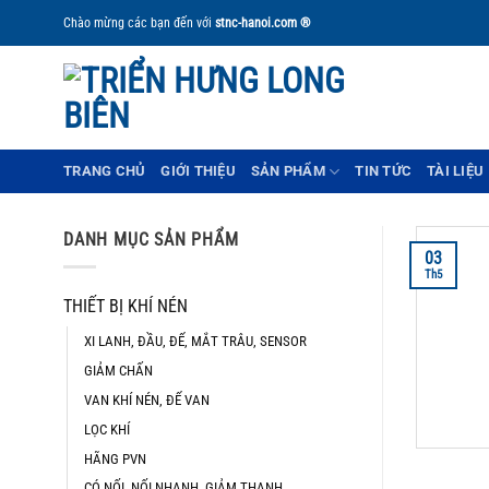
Bỏ
Chào mừng các bạn đến với
stnc-hanoi.com ®
qua
nội
dung
TRANG CHỦ
GIỚI THIỆU
SẢN PHẨM
TIN TỨC
TÀI LIỆU
DANH MỤC SẢN PHẨM
03
Th5
THIẾT BỊ KHÍ NÉN
XI LANH, ĐẦU, ĐẾ, MẮT TRÂU, SENSOR
GIẢM CHẤN
VAN KHÍ NÉN, ĐẾ VAN
LỌC KHÍ
HÃNG PVN
CÓ NỐI, NỐI NHANH, GIẢM THANH,