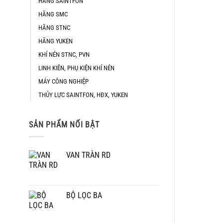
HÃNG SAINTFON
HÃNG SMC
HÃNG STNC
HÃNG YUKEN
KHÍ NÉN STNC, PVN
LINH KIÊN, PHỤ KIỆN KHÍ NÉN
MÁY CÔNG NGHIỆP
THỦY LỰC SAINTFON, HĐX, YUKEN
SẢN PHẨM NỐI BẬT
VAN TRÀN RD
BỘ LỌC BA