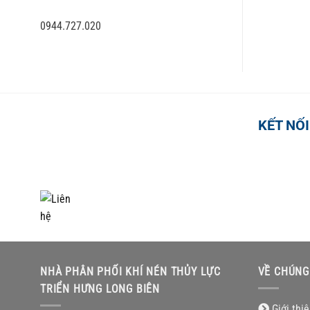
0944.727.020
KẾT NỐI
TỔNG ĐÀI HỖ TRỢ
0918.495.970
NHÀ PHÂN PHỐI KHÍ NÉN THỦY LỰC
VỀ CHÚNG
TRIỂN HƯNG LONG BIÊN
Giới thi