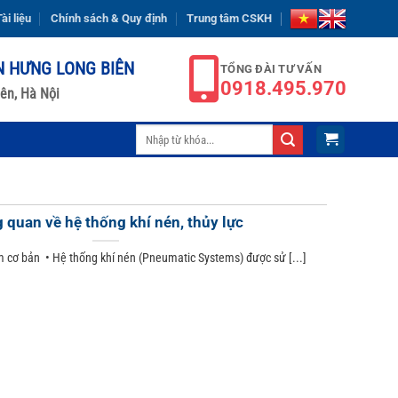
ài liệu
Chính sách & Quy định
Trung tâm CSKH
N HƯNG LONG BIÊN
TỔNG ĐÀI TƯ VẤN
0918.495.970
ên, Hà Nội
Tìm
kiếm:
 quan về hệ thống khí nén, thủy lực
 cơ bản • Hệ thống khí nén (Pneumatic Systems) được sử [...]