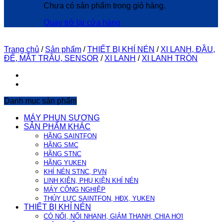
Chưa có sản phẩm trong giỏ hàng.
Quay trở lại cửa hàng
Trang chủ
/
Sản phẩm
/
THIẾT BỊ KHÍ NÉN
/
XI LANH, ĐẦU,
ĐẾ, MẮT TRÂU, SENSOR
/
XI LANH
/
XI LANH TRÒN
Danh mục sản phẩm
MÁY PHUN SƯƠNG
SẢN PHẨM KHÁC
HÃNG SAINTFON
HÃNG SMC
HÃNG STNC
HÃNG YUKEN
KHÍ NÉN STNC, PVN
LINH KIÊN, PHỤ KIỆN KHÍ NÉN
MÁY CÔNG NGHIỆP
THỦY LỰC SAINTFON, HĐX, YUKEN
THIẾT BỊ KHÍ NÉN
CÓ NỐI, NỐI NHANH, GIẢM THANH, CHIA HƠI