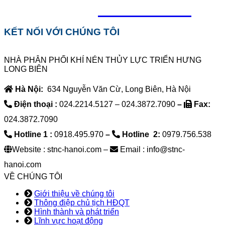
0918.495.970
KẾT NỐI VỚI CHÚNG TÔI
NHÀ PHÂN PHỐI KHÍ NÉN THỦY LỰC TRIỂN HƯNG
LONG BIÊN
Hà Nội:
634 Nguyễn Văn Cừ, Long Biên, Hà Nội
Điện thoại :
024.2214.5127 – 024.3872.7090
–
Fax:
024.3872.7090
Hotline 1 :
0918.495.970
–
Hotline 2:
0979.756.538
Website : stnc-hanoi.com –
Email : info@stnc-
hanoi.com
VỀ CHÚNG TÔI
Giới thiệu về chúng tôi
Thông điệp chủ tịch HĐQT
Hình thành và phát triển
Lĩnh vực hoạt động