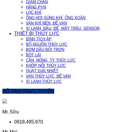
GIẢM CHẤN
HÃNG PVN
LỌC KHÍ
ỐNG HƠI,SÚNG KHÍ, ỐNG XOẮN
VAN KHÍ NÉN, ĐẾ VAN
XI LANH, ĐẦU, ĐẾ, MẮT TRÂU, SENSOR
THIẾT BỊ THỦY LỰC
BÌNH TÍCH ÁP
BỘ NGUỒN THỦY LỰC
BƠM DẦU BÔI TRƠN
BÓT LÁI
CẦN, NÒNG, TY THỦY LỰC
KHỚP NỐI THỦY LỰC
QUẠT GIẢI NHIỆT
VAN THỦY LỰC, ĐẾ VAN
XI LANH THỦY LỰC
HỖ TRỢ TRỰC TUYẾN
Mr. Sửu
0918.495.970
Mr. Mai