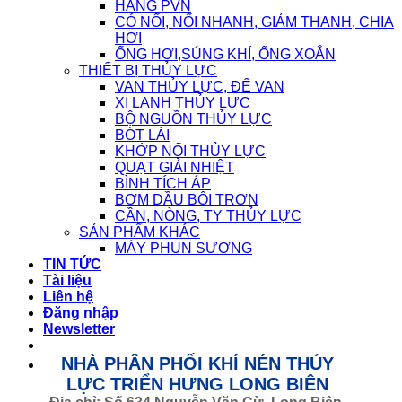
HÃNG PVN
CÓ NỐI, NỐI NHANH, GIẢM THANH, CHIA
HƠI
ỐNG HƠI,SÚNG KHÍ, ỐNG XOẮN
THIẾT BỊ THỦY LỰC
VAN THỦY LỰC, ĐẾ VAN
XI LANH THỦY LỰC
BỘ NGUỒN THỦY LỰC
BÓT LÁI
KHỚP NỐI THỦY LỰC
QUẠT GIẢI NHIỆT
BÌNH TÍCH ÁP
BƠM DẦU BÔI TRƠN
CẦN, NÒNG, TY THỦY LỰC
SẢN PHẨM KHÁC
MÁY PHUN SƯƠNG
TIN TỨC
Tài liệu
Liên hệ
Đăng nhập
Newsletter
NHÀ PHÂN PHỐI KHÍ NÉN THỦY
LỰC TRIỂN HƯNG LONG BIÊN