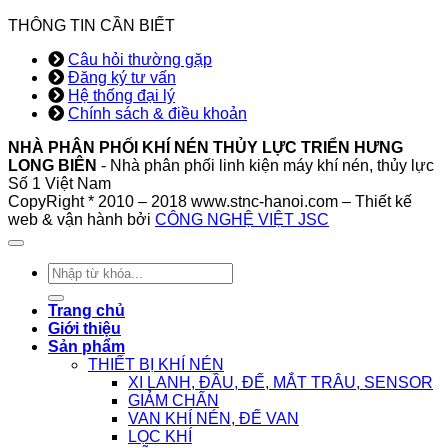
THÔNG TIN CẦN BIẾT
Câu hỏi thường gặp
Đăng ký tư vấn
Hệ thống đại lý
Chính sách & điều khoản
NHÀ PHÂN PHỐI KHÍ NÉN THỦY LỰC TRIỂN HƯNG
LONG BIÊN
- Nhà phân phối linh kiện máy khí nén, thủy lực
Số 1 Việt Nam
CopyRight * 2010 – 2018 www.stnc-hanoi.com – Thiết kế
web & vận hành bởi
CÔNG NGHỆ VIỆT JSC
Tìm
kiếm:
Trang chủ
Giới thiệu
Sản phẩm
THIẾT BỊ KHÍ NÉN
XI LANH, ĐẦU, ĐẾ, MẮT TRÂU, SENSOR
GIẢM CHẤN
VAN KHÍ NÉN, ĐẾ VAN
LỌC KHÍ