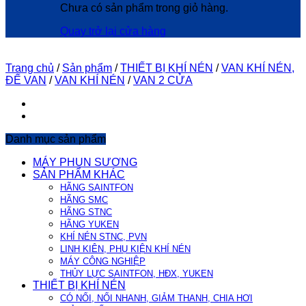
Chưa có sản phẩm trong giỏ hàng.
Quay trở lại cửa hàng
Trang chủ
/
Sản phẩm
/
THIẾT BỊ KHÍ NÉN
/
VAN KHÍ NÉN,
ĐẾ VAN
/
VAN KHÍ NÉN
/
VAN 2 CỬA
Danh mục sản phẩm
MÁY PHUN SƯƠNG
SẢN PHẨM KHÁC
HÃNG SAINTFON
HÃNG SMC
HÃNG STNC
HÃNG YUKEN
KHÍ NÉN STNC, PVN
LINH KIÊN, PHỤ KIỆN KHÍ NÉN
MÁY CÔNG NGHIỆP
THỦY LỰC SAINTFON, HĐX, YUKEN
THIẾT BỊ KHÍ NÉN
CÓ NỐI, NỐI NHANH, GIẢM THANH, CHIA HƠI