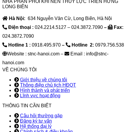
NHÀ PHÂN PHỐI KHÍ NÉN THỦY LỰC TRIỂN HƯNG
LONG BIÊN
Hà Nội:
634 Nguyễn Văn Cừ, Long Biên, Hà Nội
Điện thoại :
024.2214.5127 – 024.3872.7090
–
Fax:
024.3872.7090
Hotline 1 :
0918.495.970
–
Hotline 2:
0979.756.538
Website : stnc-hanoi.com –
Email : info@stnc-
hanoi.com
VỀ CHÚNG TÔI
Giới thiệu về chúng tôi
Thông điệp chủ tịch HĐQT
Hình thành và phát triển
Lĩnh vực hoạt động
THÔNG TIN CẦN BIẾT
Câu hỏi thường gặp
Đăng ký tư vấn
Hệ thống đại lý
Chính sách & điều khoản