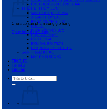
ỐNG HƠI,SÚNG KHÍ, ỐNG XOẮN
THIẾT BỊ THỦY LỰC
VAN THỦY LỰC, ĐẾ VAN
XI LANH THỦY LỰC
BỘ NGUỒN THỦY LỰC
Chưa có sản phẩm trong giỏ hàng.
BÓT LÁI
KHỚP NỐI THỦY LỰC
Quay trở lại cửa hàng
QUẠT GIẢI NHIỆT
BÌNH TÍCH ÁP
BƠM DẦU BÔI TRƠN
CẦN, NÒNG, TY THỦY LỰC
SẢN PHẨM KHÁC
MÁY PHUN SƯƠNG
TIN TỨC
Tài liệu
Liên hệ
Tìm
kiếm: