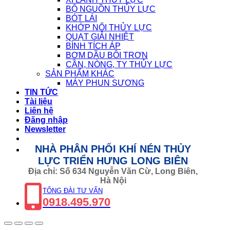
BỘ NGUỒN THỦY LỰC
BÓT LÁI
KHỚP NỐI THỦY LỰC
QUẠT GIẢI NHIỆT
BÌNH TÍCH ÁP
BƠM DẦU BÔI TRƠN
CẦN, NÒNG, TY THỦY LỰC
SẢN PHẨM KHÁC
MÁY PHUN SƯƠNG
TIN TỨC
Tài liệu
Liên hệ
Đăng nhập
Newsletter
NHÀ PHÂN PHỐI KHÍ NÉN THỦY
LỰC TRIỂN HƯNG LONG BIÊN
Địa chỉ: Số 634 Nguyễn Văn Cừ, Long Biên,
Hà Nội
TỔNG ĐÀI TƯ VẤN
0918.495.970