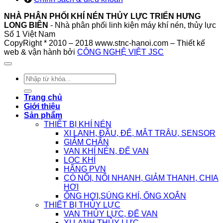
NHÀ PHÂN PHỐI KHÍ NÉN THỦY LỰC TRIỂN HƯNG
LONG BIÊN
- Nhà phân phối linh kiện máy khí nén, thủy lực
Số 1 Việt Nam
CopyRight * 2010 – 2018 www.stnc-hanoi.com – Thiết kế
web & vận hành bởi
CÔNG NGHỆ VIỆT JSC
Tìm
kiếm:
Trang chủ
Giới thiệu
Sản phẩm
THIẾT BỊ KHÍ NÉN
XI LANH, ĐẦU, ĐẾ, MẮT TRÂU, SENSOR
GIẢM CHẤN
VAN KHÍ NÉN, ĐẾ VAN
LỌC KHÍ
HÃNG PVN
CÓ NỐI, NỐI NHANH, GIẢM THANH, CHIA
HƠI
ỐNG HƠI,SÚNG KHÍ, ỐNG XOẮN
THIẾT BỊ THỦY LỰC
VAN THỦY LỰC, ĐẾ VAN
XI LANH THỦY LỰC