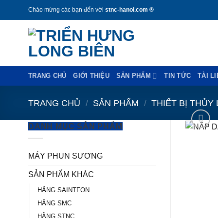
Bỏ
Chào mừng các bạn đến với
stnc-hanoi.com ®
qua
nội
dung
TRANG CHỦ
GIỚI THIỆU
SẢN PHẨM
TIN TỨC
TÀI L
TRANG CHỦ
/
SẢN PHẨM
/
THIẾT BỊ THỦY
DANH MỤC SẢN PHẨM
MÁY PHUN SƯƠNG
SẢN PHẨM KHÁC
HÃNG SAINTFON
HÃNG SMC
HÃNG STNC