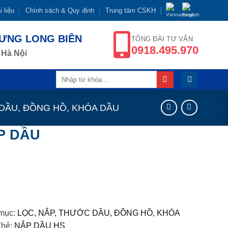
i liệu
Chính sách & Quy định
Trung tâm CSKH
HƯNG LONG BIÊN
TỔNG ĐÀI TƯ VẤN
0918.495.970
 Hà Nội
Tìm
kiếm:
 DẦU, ĐỒNG HỒ, KHÓA DẦU
P DẦU
iên hệ mua hàng
áo giá nhanh
mục:
LỌC, NẮP, THƯỚC DẦU, ĐỒNG HỒ, KHÓA
Thẻ:
NẮP DẦU HS