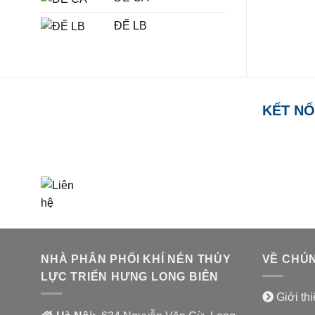
ĐẾ LB
KẾT NỐ
TỔNG ĐÀI HỖ TRỢ
0918.495.970
NHÀ PHÂN PHỐI KHÍ NÉN THỦY
VỀ CHÚN
LỰC TRIỂN HƯNG LONG BIÊN
Giới th