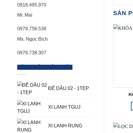
0918.495.970
SẢN 
Mr. Mai
0979.756.538
Ms. Ngọc Bich
0978.738.307
SẢN PHẨM MỚI NHẤT
ĐẾ DẦU 02 - 1TEP
K
XI LANH TGUJ
XI LANH RUNG