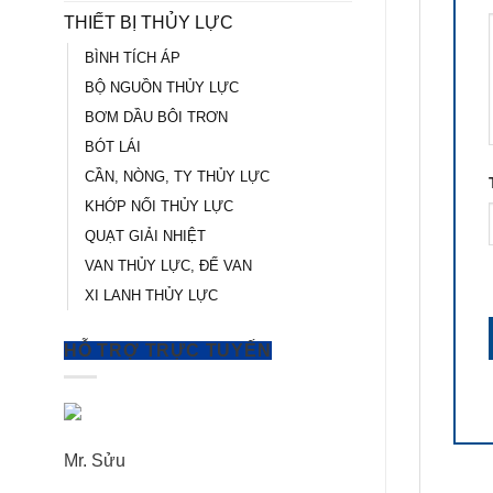
THIẾT BỊ THỦY LỰC
BÌNH TÍCH ÁP
BỘ NGUỒN THỦY LỰC
BƠM DẦU BÔI TRƠN
BÓT LÁI
CẦN, NÒNG, TY THỦY LỰC
KHỚP NỐI THỦY LỰC
QUẠT GIẢI NHIỆT
VAN THỦY LỰC, ĐẾ VAN
XI LANH THỦY LỰC
HỖ TRỢ TRỰC TUYẾN
Mr. Sửu