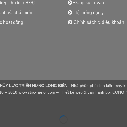
iệp chủ tịch HĐQT
Đăng ký tư vấn
ành và phát triển
Hệ thống đại lý
c hoạt động
Chính sách & điều khoản
THỦY LỰC TRIỂN HƯNG LONG BIÊN
- Nhà phân phối linh kiện máy kh
10 – 2018 www.stnc-hanoi.com – Thiết kế web & vận hành bởi
CÔNG N