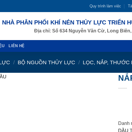
Quy trình làm việc
Tà
NHÀ PHÂN PHỐI KHÍ NÉN THỦY LỰC TRIỂN 
Địa chỉ: Số 634 Nguyễn Văn Cừ, Long Biên,
IỆU
LIÊN HỆ
 LỰC
/
BỘ NGUỒN THỦY LỰC
/
LỌC, NẮP, THƯỚC
NẮ
L
B
Danh 
DẦU