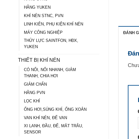
HÃNG YUKEN
KHÍ NÉN STNC, PVN
LINH KIÊN, PHỤ KIỆN KHÍ NÉN
MÁY CÔNG NGHIỆP
ĐÁNH GI
THỦY LỰC SAINTFON, HĐX,
YUKEN
Đán
THIẾT BỊ KHÍ NÉN
Chưa
CÓ NỐI, NỐI NHANH, GIẢM
THANH, CHIA HƠI
GIẢM CHẤN
HÃNG PVN
LỌC KHÍ
ỐNG HƠI,SÚNG KHÍ, ỐNG XOẮN
VAN KHÍ NÉN, ĐẾ VAN
XI LANH, ĐẦU, ĐẾ, MẮT TRÂU,
SENSOR