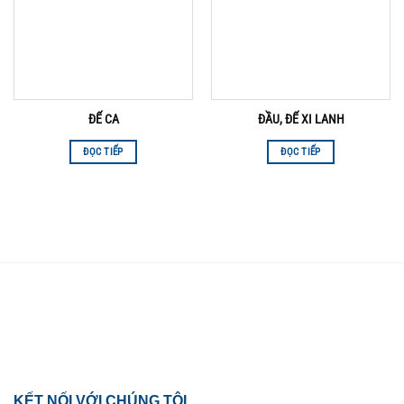
ĐẾ CA
ĐẦU, ĐẾ XI LANH
ĐỌC TIẾP
ĐỌC TIẾP
TỔNG ĐÀI HỖ TRỢ
0918.495.970
KẾT NỐI VỚI CHÚNG TÔI