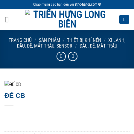
Bỏ
Chào mừng các bạn đến với
stnc-hanoi.com ®
qua
nội
dung
TRANG CHỦ
/
SẢN PHẨM
/
THIẾT BỊ KHÍ NÉN
/
XI LANH,
ĐẦU, ĐẾ, MẮT TRÂU, SENSOR
/
ĐẦU, ĐẾ, MẮT TRÂU
ĐẾ CB
Liên hệ mua hàng
Báo giá nhanh