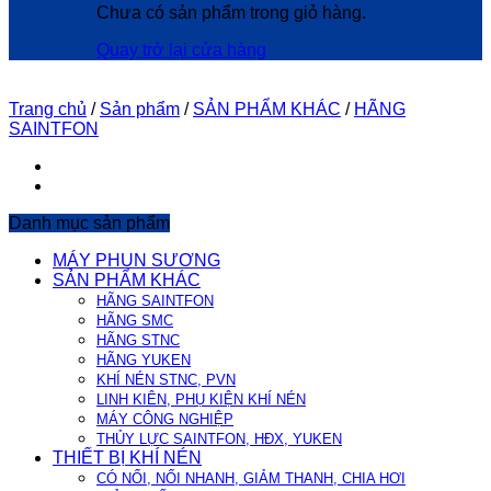
Chưa có sản phẩm trong giỏ hàng.
Quay trở lại cửa hàng
Trang chủ
/
Sản phẩm
/
SẢN PHẨM KHÁC
/
HÃNG
SAINTFON
Danh mục sản phẩm
MÁY PHUN SƯƠNG
SẢN PHẨM KHÁC
HÃNG SAINTFON
HÃNG SMC
HÃNG STNC
HÃNG YUKEN
KHÍ NÉN STNC, PVN
LINH KIÊN, PHỤ KIỆN KHÍ NÉN
MÁY CÔNG NGHIỆP
THỦY LỰC SAINTFON, HĐX, YUKEN
THIẾT BỊ KHÍ NÉN
CÓ NỐI, NỐI NHANH, GIẢM THANH, CHIA HƠI