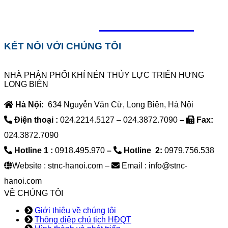
0918.495.970
KẾT NỐI VỚI CHÚNG TÔI
NHÀ PHÂN PHỐI KHÍ NÉN THỦY LỰC TRIỂN HƯNG
LONG BIÊN
Hà Nội:
634 Nguyễn Văn Cừ, Long Biên, Hà Nội
Điện thoại :
024.2214.5127 – 024.3872.7090
–
Fax:
024.3872.7090
Hotline 1 :
0918.495.970
–
Hotline 2:
0979.756.538
Website : stnc-hanoi.com –
Email : info@stnc-
hanoi.com
VỀ CHÚNG TÔI
Giới thiệu về chúng tôi
Thông điệp chủ tịch HĐQT