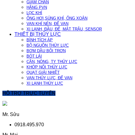
GIẢM CHẤN
HÃNG PVN
LỌC KHÍ
ỐNG HƠI,SÚNG KHÍ, ỐNG XOẮN
VAN KHÍ NÉN, ĐẾ VAN
XI LANH, ĐẦU, ĐẾ, MẮT TRÂU, SENSOR
THIẾT BỊ THỦY LỰC
BÌNH TÍCH ÁP
BỘ NGUỒN THỦY LỰC
BƠM DẦU BÔI TRƠN
BÓT LÁI
CẦN, NÒNG, TY THỦY LỰC
KHỚP NỐI THỦY LỰC
QUẠT GIẢI NHIỆT
VAN THỦY LỰC, ĐẾ VAN
XI LANH THỦY LỰC
HỖ TRỢ TRỰC TUYẾN
Mr. Sửu
0918.495.970
Mr. Mai