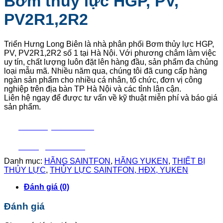
Bơm thủy lực HGP, PV,
PV2R1,2R2
Triển Hưng Long Biên là nhà phân phối
Bơm thủy lực HGP,
PV, PV2R1,2R2
số 1 tại Hà Nội. Với phương châm làm việc
uy tín, chất lượng luôn đặt lên hàng đầu, sản phẩm đa chủng
loại mẫu mã. Nhiều năm qua, chúng tôi đã cung cấp hàng
ngàn sản phẩm cho nhiều cá nhân, tổ chức, đơn vị công
nghiệp trên địa bàn TP Hà Nội và các tỉnh lân cận.
Liên hệ ngay để được tư vấn về kỹ thuật miễn phí và báo giá
sản phẩm.
Liên hệ mua hàng
Báo giá nhanh
Danh mục:
HÃNG SAINTFON
,
HÃNG YUKEN
,
THIẾT BỊ
THỦY LỰC
,
THỦY LỰC SAINTFON, HĐX, YUKEN
Đánh giá (0)
Đánh giá