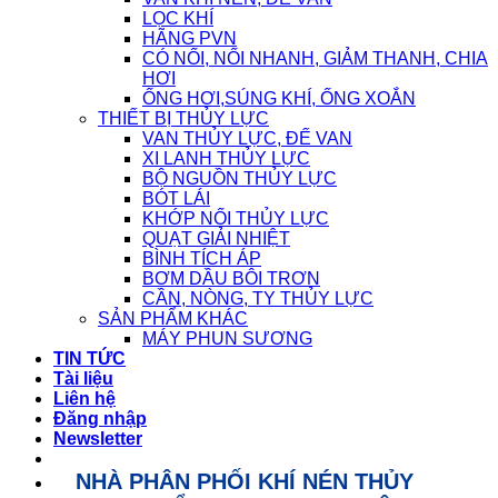
LỌC KHÍ
HÃNG PVN
CÓ NỐI, NỐI NHANH, GIẢM THANH, CHIA
HƠI
ỐNG HƠI,SÚNG KHÍ, ỐNG XOẮN
THIẾT BỊ THỦY LỰC
VAN THỦY LỰC, ĐẾ VAN
XI LANH THỦY LỰC
BỘ NGUỒN THỦY LỰC
BÓT LÁI
KHỚP NỐI THỦY LỰC
QUẠT GIẢI NHIỆT
BÌNH TÍCH ÁP
BƠM DẦU BÔI TRƠN
CẦN, NÒNG, TY THỦY LỰC
SẢN PHẨM KHÁC
MÁY PHUN SƯƠNG
TIN TỨC
Tài liệu
Liên hệ
Đăng nhập
Newsletter
NHÀ PHÂN PHỐI KHÍ NÉN THỦY