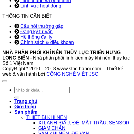
Hình thành và phát triển
Lĩnh vực hoạt động
THÔNG TIN CẦN BIẾT
Câu hỏi thường gặp
Đăng ký tư vấn
Hệ thống đại lý
Chính sách & điều khoản
NHÀ PHÂN PHỐI KHÍ NÉN THỦY LỰC TRIỂN HƯNG
LONG BIÊN
- Nhà phân phối linh kiện máy khí nén, thủy lực
Số 1 Việt Nam
CopyRight * 2010 – 2018 www.stnc-hanoi.com – Thiết kế
web & vận hành bởi
CÔNG NGHỆ VIỆT JSC
Tìm
kiếm:
Trang chủ
Giới thiệu
Sản phẩm
THIẾT BỊ KHÍ NÉN
XI LANH, ĐẦU, ĐẾ, MẮT TRÂU, SENSOR
GIẢM CHẤN
VAN KHÍ NÉN, ĐẾ VAN