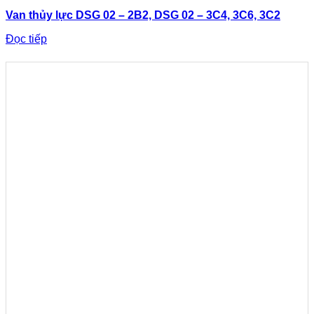
Van thủy lực DSG 02 – 2B2, DSG 02 – 3C4, 3C6, 3C2
Đọc tiếp