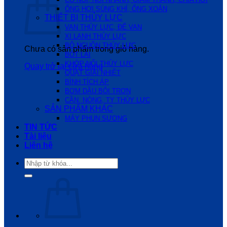
ỐNG HƠI,SÚNG KHÍ, ỐNG XOẮN
THIẾT BỊ THỦY LỰC
VAN THỦY LỰC, ĐẾ VAN
XI LANH THỦY LỰC
BỘ NGUỒN THỦY LỰC
Chưa có sản phẩm trong giỏ hàng.
BÓT LÁI
KHỚP NỐI THỦY LỰC
Quay trở lại cửa hàng
QUẠT GIẢI NHIỆT
BÌNH TÍCH ÁP
BƠM DẦU BÔI TRƠN
CẦN, NÒNG, TY THỦY LỰC
SẢN PHẨM KHÁC
MÁY PHUN SƯƠNG
TIN TỨC
Tài liệu
Liên hệ
Tìm
kiếm: