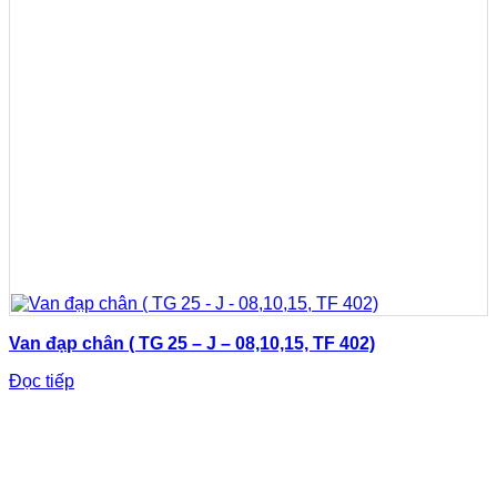
Van đạp chân ( TG 25 – J – 08,10,15, TF 402)
Đọc tiếp
TỔNG ĐÀI HỖ TRỢ