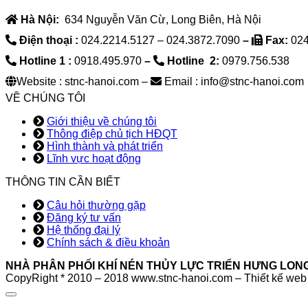
Hà Nội:
634 Nguyễn Văn Cừ, Long Biên, Hà Nội
Điện thoại :
024.2214.5127 – 024.3872.7090
–
Fax:
024
Hotline 1 :
0918.495.970
–
Hotline 2:
0979.756.538
Website : stnc-hanoi.com –
Email : info@stnc-hanoi.com
VỀ CHÚNG TÔI
Giới thiệu về chúng tôi
Thông điệp chủ tịch HĐQT
Hình thành và phát triển
Lĩnh vực hoạt động
THÔNG TIN CẦN BIẾT
Câu hỏi thường gặp
Đăng ký tư vấn
Hệ thống đại lý
Chính sách & điều khoản
NHÀ PHÂN PHỐI KHÍ NÉN THỦY LỰC TRIỂN HƯNG LON
CopyRight * 2010 – 2018 www.stnc-hanoi.com – Thiết kế web