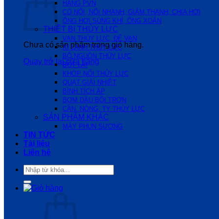
HÃNG PVN
CÓ NỐI, NỐI NHANH, GIẢM THANH, CHIA HƠI
ỐNG HƠI,SÚNG KHÍ, ỐNG XOẮN
THIẾT BỊ THỦY LỰC
VAN THỦY LỰC, ĐẾ VAN
Chưa có sản phẩm trong giỏ hàng.
XI LANH THỦY LỰC
BỘ NGUỒN THỦY LỰC
Quay trở lại cửa hàng
BÓT LÁI
KHỚP NỐI THỦY LỰC
QUẠT GIẢI NHIỆT
BÌNH TÍCH ÁP
BƠM DẦU BÔI TRƠN
CẦN, NÒNG, TY THỦY LỰC
SẢN PHẨM KHÁC
MÁY PHUN SƯƠNG
TIN TỨC
Tài liệu
Liên hệ
Tìm
kiếm: