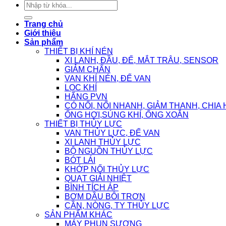
Tìm
kiếm:
Trang chủ
Giới thiệu
Sản phẩm
THIẾT BỊ KHÍ NÉN
XI LANH, ĐẦU, ĐẾ, MẮT TRÂU, SENSOR
GIẢM CHẤN
VAN KHÍ NÉN, ĐẾ VAN
LỌC KHÍ
HÃNG PVN
CÓ NỐI, NỐI NHANH, GIẢM THANH, CHIA 
ỐNG HƠI,SÚNG KHÍ, ỐNG XOẮN
THIẾT BỊ THỦY LỰC
VAN THỦY LỰC, ĐẾ VAN
XI LANH THỦY LỰC
BỘ NGUỒN THỦY LỰC
BÓT LÁI
KHỚP NỐI THỦY LỰC
QUẠT GIẢI NHIỆT
BÌNH TÍCH ÁP
BƠM DẦU BÔI TRƠN
CẦN, NÒNG, TY THỦY LỰC
SẢN PHẨM KHÁC
MÁY PHUN SƯƠNG