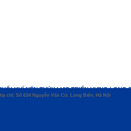
PHỐI KHÍ NÉN THỦY LỰC TRIỂN HƯNG LONG 
Địa chỉ: Số 634 Nguyễn Văn Cừ, Long Biên, Hà Nội