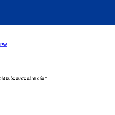
YPW
bắt buộc được đánh dấu
*