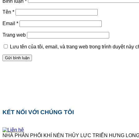
Bình luận
*
Tên
*
Email
*
Trang web
Lưu tên của tôi, email, và trang web trong trình duyệt này ch
KẾT NỐI VỚI CHÚNG TÔI
NHÀ PHÂN PHỐI KHÍ NÉN THỦY LỰC TRIỂN HƯNG LONG