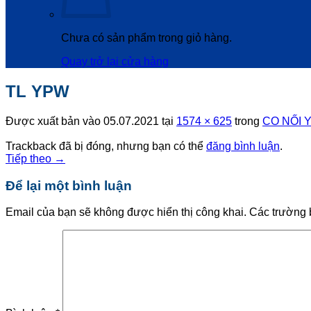
Chưa có sản phẩm trong giỏ hàng.
Quay trở lại cửa hàng
TL YPW
Được xuất bản vào
05.07.2021
tại
1574 × 625
trong
CO NỐI 
Trackback đã bị đóng, nhưng bạn có thể
đăng bình luận
.
Tiếp theo
→
Để lại một bình luận
Email của bạn sẽ không được hiển thị công khai.
Các trường 