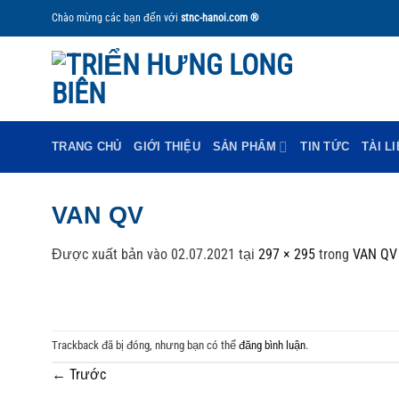
Bỏ
Chào mừng các bạn đến với
stnc-hanoi.com ®
qua
nội
dung
TRANG CHỦ
GIỚI THIỆU
SẢN PHẨM
TIN TỨC
TÀI L
VAN QV
Được xuất bản vào
02.07.2021
tại
297 × 295
trong
VAN QV
Trackback đã bị đóng, nhưng bạn có thể
đăng bình luận
.
←
Trước