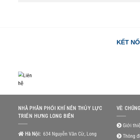
KẾT NỐ
TỔNG ĐÀI HỖ TRỢ
0918.495.970
NHÀ PHÂN PHỐI KHÍ NÉN THỦY LỰC
VỀ CHÚNG
TRIỂN HƯNG LONG BIÊN
Giới thi
Hà Nội:
634 Nguyễn Văn Cừ, Long
Thông đ