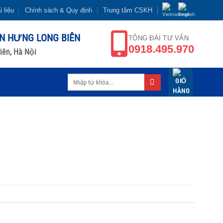
i liệu
Chính sách & Quy định
Trung tâm CSKH
ỂN HƯNG LONG BIÊN
TỔNG ĐÀI TƯ VẤN
0918.495.970
iên, Hà Nội
Tìm
kiếm: