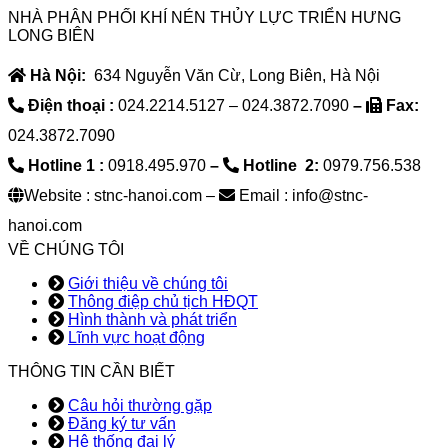
NHÀ PHÂN PHỐI KHÍ NÉN THỦY LỰC TRIỂN HƯNG
LONG BIÊN
Hà Nội:
634 Nguyễn Văn Cừ, Long Biên, Hà Nội
Điện thoại :
024.2214.5127 – 024.3872.7090
–
Fax:
024.3872.7090
Hotline 1 :
0918.495.970
–
Hotline 2:
0979.756.538
Website : stnc-hanoi.com –
Email : info@stnc-
hanoi.com
VỀ CHÚNG TÔI
Giới thiệu về chúng tôi
Thông điệp chủ tịch HĐQT
Hình thành và phát triển
Lĩnh vực hoạt động
THÔNG TIN CẦN BIẾT
Câu hỏi thường gặp
Đăng ký tư vấn
Hệ thống đại lý