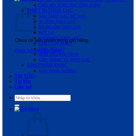
Giỏ hàng
ỐNG HƠI,SÚNG KHÍ, ỐNG XOẮN
THIẾT BỊ THỦY LỰC
VAN THỦY LỰC, ĐẾ VAN
XI LANH THỦY LỰC
BỘ NGUỒN THỦY LỰC
BÓT LÁI
KHỚP NỐI THỦY LỰC
Chưa có sản phẩm trong giỏ hàng.
QUẠT GIẢI NHIỆT
BÌNH TÍCH ÁP
Quay trở lại cửa hàng
BƠM DẦU BÔI TRƠN
CẦN, NÒNG, TY THỦY LỰC
SẢN PHẨM KHÁC
MÁY PHUN SƯƠNG
TIN TỨC
Tài liệu
Liên hệ
Tìm
kiếm: