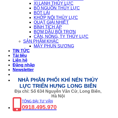
XI LANH THỦY LỰC
BỘ NGUỒN THỦY LỰC
BÓT LÁI
KHỚP NỐI THỦY LỰC
QUẠT GIẢI NHIỆT
BÌNH TÍCH ÁP
BƠM DẦU BÔI TRƠN
CẦN, NÒNG, TY THỦY LỰC
SẢN PHẨM KHÁC
MÁY PHUN SƯƠNG
TIN TỨC
Tài liệu
Liên hệ
Đăng nhập
Newsletter
NHÀ PHÂN PHỐI KHÍ NÉN THỦY
LỰC TRIỂN HƯNG LONG BIÊN
Địa chỉ: Số 634 Nguyễn Văn Cừ, Long Biên,
Hà Nội
TỔNG ĐÀI TƯ VẤN
0918.495.970