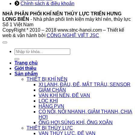
Chính sách & điều khoản
NHÀ PHÂN PHỐI KHÍ NÉN THỦY LỰC TRIỂN HƯNG
LONG BIÊN
- Nhà phân phối linh kiện máy khí nén, thủy lực
Số 1 Việt Nam
CopyRight * 2010 – 2018 www.stnc-hanoi.com – Thiết kế
web & vận hành bởi
CÔNG NGHỆ VIỆT JSC
Tìm
kiếm:
Trang chủ
Giới thiệu
Sản phẩm
THIẾT BỊ KHÍ NÉN
XI LANH, ĐẦU, ĐẾ, MẮT TRÂU, SENSOR
GIẢM CHẤN
VAN KHÍ NÉN, ĐẾ VAN
LỌC KHÍ
HÃNG PVN
CÓ NỐI, NỐI NHANH, GIẢM THANH, CHIA
HƠI
ỐNG HƠI,SÚNG KHÍ, ỐNG XOẮN
THIẾT BỊ THỦY LỰC
VAN THỦY LỰC, ĐẾ VAN