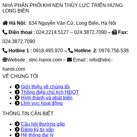
NHÀ PHÂN PHỐI KHÍ NÉN THỦY LỰC TRIỂN HƯNG
LONG BIÊN
Hà Nội:
634 Nguyễn Văn Cừ, Long Biên, Hà Nội
Điện thoại :
024.2214.5127 – 024.3872.7090
–
Fax:
024.3872.7090
Hotline 1 :
0918.495.970
–
Hotline 2:
0979.756.538
Website : stnc-hanoi.com –
Email : info@stnc-
hanoi.com
VỀ CHÚNG TÔI
Giới thiệu về chúng tôi
Thông điệp chủ tịch HĐQT
Hình thành và phát triển
Lĩnh vực hoạt động
THÔNG TIN CẦN BIẾT
Câu hỏi thường gặp
Đăng ký tư vấn
Hệ thống đại lý