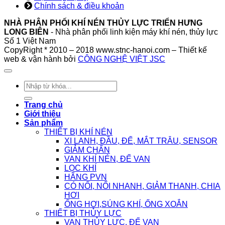
Chính sách & điều khoản
NHÀ PHÂN PHỐI KHÍ NÉN THỦY LỰC TRIỂN HƯNG
LONG BIÊN
- Nhà phân phối linh kiện máy khí nén, thủy lực
Số 1 Việt Nam
CopyRight * 2010 – 2018 www.stnc-hanoi.com – Thiết kế
web & vận hành bởi
CÔNG NGHỆ VIỆT JSC
Tìm
kiếm:
Trang chủ
Giới thiệu
Sản phẩm
THIẾT BỊ KHÍ NÉN
XI LANH, ĐẦU, ĐẾ, MẮT TRÂU, SENSOR
GIẢM CHẤN
VAN KHÍ NÉN, ĐẾ VAN
LỌC KHÍ
HÃNG PVN
CÓ NỐI, NỐI NHANH, GIẢM THANH, CHIA
HƠI
ỐNG HƠI,SÚNG KHÍ, ỐNG XOẮN
THIẾT BỊ THỦY LỰC
VAN THỦY LỰC, ĐẾ VAN