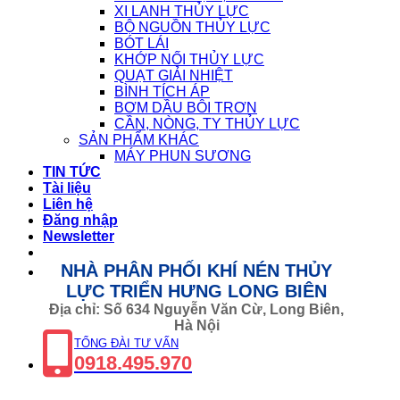
XI LANH THỦY LỰC
BỘ NGUỒN THỦY LỰC
BÓT LÁI
KHỚP NỐI THỦY LỰC
QUẠT GIẢI NHIỆT
BÌNH TÍCH ÁP
BƠM DẦU BÔI TRƠN
CẦN, NÒNG, TY THỦY LỰC
SẢN PHẨM KHÁC
MÁY PHUN SƯƠNG
TIN TỨC
Tài liệu
Liên hệ
Đăng nhập
Newsletter
NHÀ PHÂN PHỐI KHÍ NÉN THỦY
LỰC TRIỂN HƯNG LONG BIÊN
Địa chỉ: Số 634 Nguyễn Văn Cừ, Long Biên,
Hà Nội
TỔNG ĐÀI TƯ VẤN
0918.495.970