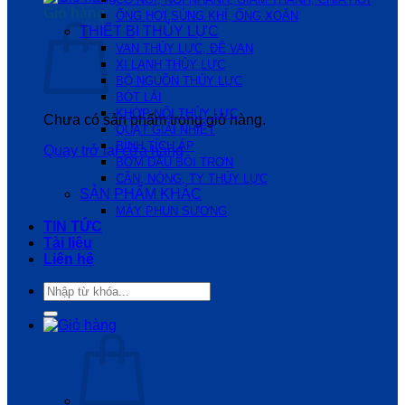
Giỏ hàng
ỐNG HƠI,SÚNG KHÍ, ỐNG XOẮN
THIẾT BỊ THỦY LỰC
VAN THỦY LỰC, ĐẾ VAN
XI LANH THỦY LỰC
BỘ NGUỒN THỦY LỰC
BÓT LÁI
KHỚP NỐI THỦY LỰC
Chưa có sản phẩm trong giỏ hàng.
QUẠT GIẢI NHIỆT
BÌNH TÍCH ÁP
Quay trở lại cửa hàng
BƠM DẦU BÔI TRƠN
CẦN, NÒNG, TY THỦY LỰC
SẢN PHẨM KHÁC
MÁY PHUN SƯƠNG
TIN TỨC
Tài liệu
Liên hệ
Tìm
kiếm: