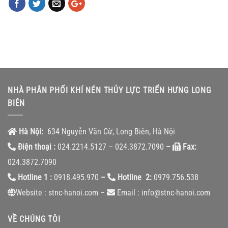
NHÀ PHÂN PHỐI KHÍ NÉN THỦY LỰC TRIỂN HƯNG LONG
BIÊN
Hà Nội:
634 Nguyễn Văn Cừ, Long Biên, Hà Nội
Điện thoại :
024.2214.5127 – 024.3872.7090
–
Fax:
024.3872.7090
Hotline 1 :
0918.495.970
–
Hotline 2:
0979.756.538
Website : stnc-hanoi.com –
Email : info@stnc-hanoi.com
VỀ CHÚNG TÔI