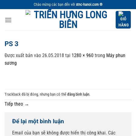
Bỏ
Chào mừng các bạn đến với
stnc-hanoi.com ®
qua
nội
dung
PS 3
Được xuất bản vào
26.05.2018
tại
1280 × 960
trong
Máy phun
sương
Trackback đã bị đóng, nhưng bạn có thể
đăng bình luận
.
Tiếp theo
→
Để lại một bình luận
Email của bạn sẽ không được hiển thị công khai.
Các