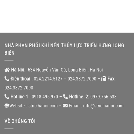
NHÀ PHÂN PHỐI KHÍ NÉN THỦY LỰC TRIỂN HƯNG LONG
BIÊN
Hà Nội:
634 Nguyễn Văn Cừ, Long Biên, Hà Nội
Điện thoại :
024.2214.5127 – 024.3872.7090
–
Fax:
024.3872.7090
Hotline 1 :
0918.495.970
–
Hotline 2:
0979.756.538
Website : stnc-hanoi.com –
Email : info@stnc-hanoi.com
VỀ CHÚNG TÔI