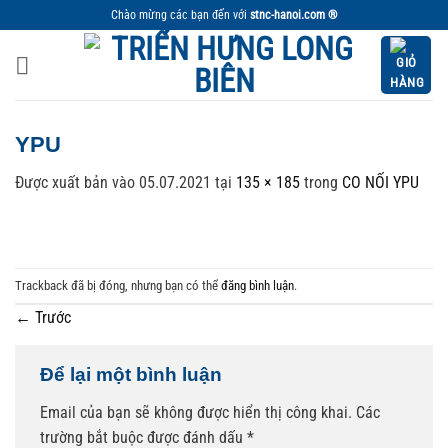
Bỏ
Chào mừng các bạn đến với
stnc-hanoi.com ®
qua
nội
dung
YPU
Được xuất bản vào
05.07.2021
tại
135 × 185
trong
CO NỐI YPU
Trackback đã bị đóng, nhưng bạn có thể
đăng bình luận
.
←
Trước
Để lại một bình luận
Email của bạn sẽ không được hiển thị công khai.
Các
trường bắt buộc được đánh dấu
*