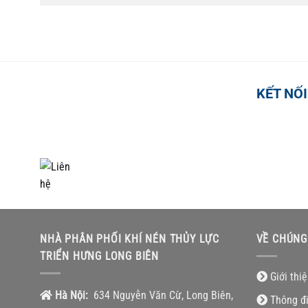
KẾT NỐI
TỔNG ĐÀI HỖ TRỢ
0918.495.970
NHÀ PHÂN PHỐI KHÍ NÉN THỦY LỰC
VỀ CHÚNG
TRIỂN HƯNG LONG BIÊN
Giới thi
Hà Nội:
634 Nguyễn Văn Cừ, Long Biên,
Thông đ