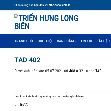
Bỏ
Chào mừng các bạn đến với
stnc-hanoi.com ®
qua
nội
dung
TRANG CHỦ
GIỚI THIỆU
SẢN PHẨM
TIN TỨC
TÀI LIỆU
TAD 402
Được xuất bản vào
05.07.2021
tại
408 × 321
trong
TAD
Trackback đã bị đóng, nhưng bạn có thể
đăng bình luận
.
←
Trước