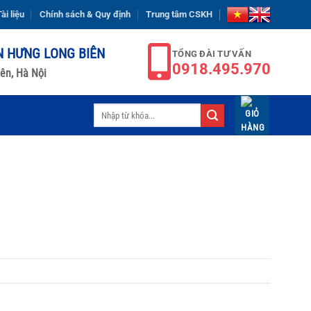
ài liệu
Chính sách & Quy định
Trung tâm CSKH
N HƯNG LONG BIÊN
TỔNG ĐÀI TƯ VẤN
0918.495.970
ên, Hà Nội
Tìm
kiếm: