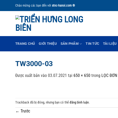
Bỏ
Chào mừng các bạn đến với
stnc-hanoi.com ®
qua
nội
dung
TRANG CHỦ
GIỚI THIỆU
SẢN PHẨM
TIN TỨC
TÀI LIỆU
TW3000-03
Được xuất bản vào
03.07.2021
tại
650 × 650
trong
LỌC ĐƠN
Trackback đã bị đóng, nhưng bạn có thể
đăng bình luận
.
←
Trước