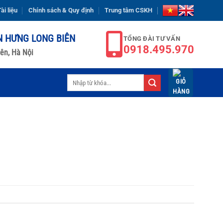
ài liệu
Chính sách & Quy định
Trung tâm CSKH
N HƯNG LONG BIÊN
TỔNG ĐÀI TƯ VẤN
0918.495.970
ên, Hà Nội
Tìm
kiếm: