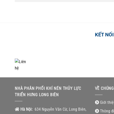
KẾT NỐI
TỔNG ĐÀI HỖ TRỢ
0918.495.970
NHÀ PHÂN PHỐI KHÍ NÉN THỦY LỰC
VỀ CHÚNG
TRIỂN HƯNG LONG BIÊN
Giới thi
Hà Nội:
634 Nguyễn Văn Cừ, Long Biên,
Thông đ