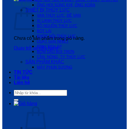
Giỏ hàng
ỐNG HƠI,SÚNG KHÍ, ỐNG XOẮN
THIẾT BỊ THỦY LỰC
VAN THỦY LỰC, ĐẾ VAN
XI LANH THỦY LỰC
BỘ NGUỒN THỦY LỰC
BÓT LÁI
KHỚP NỐI THỦY LỰC
Chưa có sản phẩm trong giỏ hàng.
QUẠT GIẢI NHIỆT
BÌNH TÍCH ÁP
Quay trở lại cửa hàng
BƠM DẦU BÔI TRƠN
CẦN, NÒNG, TY THỦY LỰC
SẢN PHẨM KHÁC
MÁY PHUN SƯƠNG
TIN TỨC
Tài liệu
Liên hệ
Tìm
kiếm: