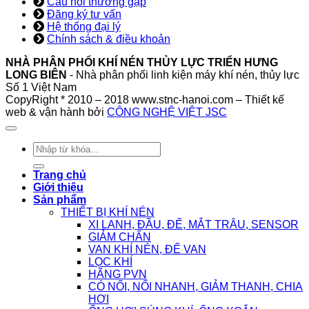
Câu hỏi thường gặp
Đăng ký tư vấn
Hệ thống đại lý
Chính sách & điều khoản
NHÀ PHÂN PHỐI KHÍ NÉN THỦY LỰC TRIỂN HƯNG
LONG BIÊN
- Nhà phân phối linh kiện máy khí nén, thủy lực
Số 1 Việt Nam
CopyRight * 2010 – 2018 www.stnc-hanoi.com – Thiết kế
web & vận hành bởi
CÔNG NGHỆ VIỆT JSC
Tìm
kiếm:
Trang chủ
Giới thiệu
Sản phẩm
THIẾT BỊ KHÍ NÉN
XI LANH, ĐẦU, ĐẾ, MẮT TRÂU, SENSOR
GIẢM CHẤN
VAN KHÍ NÉN, ĐẾ VAN
LỌC KHÍ
HÃNG PVN
CÓ NỐI, NỐI NHANH, GIẢM THANH, CHIA
HƠI