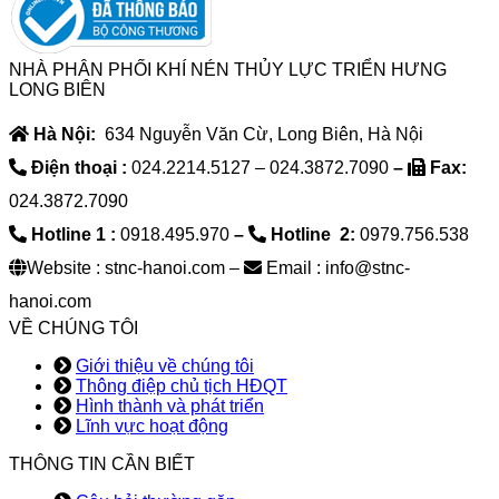
NHÀ PHÂN PHỐI KHÍ NÉN THỦY LỰC TRIỂN HƯNG
LONG BIÊN
Hà Nội:
634 Nguyễn Văn Cừ, Long Biên, Hà Nội
Điện thoại :
024.2214.5127 – 024.3872.7090
–
Fax:
024.3872.7090
Hotline 1 :
0918.495.970
–
Hotline 2:
0979.756.538
Website : stnc-hanoi.com –
Email : info@stnc-
hanoi.com
VỀ CHÚNG TÔI
Giới thiệu về chúng tôi
Thông điệp chủ tịch HĐQT
Hình thành và phát triển
Lĩnh vực hoạt động
THÔNG TIN CẦN BIẾT