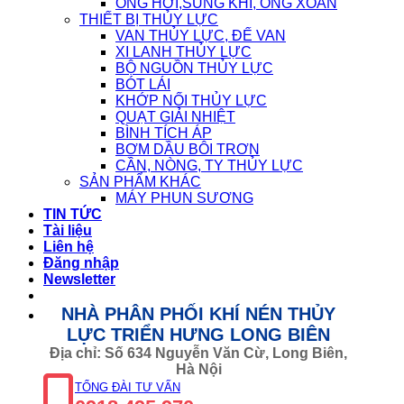
ỐNG HƠI,SÚNG KHÍ, ỐNG XOẮN
THIẾT BỊ THỦY LỰC
VAN THỦY LỰC, ĐẾ VAN
XI LANH THỦY LỰC
BỘ NGUỒN THỦY LỰC
BÓT LÁI
KHỚP NỐI THỦY LỰC
QUẠT GIẢI NHIỆT
BÌNH TÍCH ÁP
BƠM DẦU BÔI TRƠN
CẦN, NÒNG, TY THỦY LỰC
SẢN PHẨM KHÁC
MÁY PHUN SƯƠNG
TIN TỨC
Tài liệu
Liên hệ
Đăng nhập
Newsletter
NHÀ PHÂN PHỐI KHÍ NÉN THỦY
LỰC TRIỂN HƯNG LONG BIÊN
Địa chỉ: Số 634 Nguyễn Văn Cừ, Long Biên,
Hà Nội
TỔNG ĐÀI TƯ VẤN