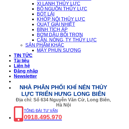
XI LANH THỦY LỰC
BỘ NGUỒN THỦY LỰC
BÓT LÁI
KHỚP NỐI THỦY LỰC
QUẠT GIẢI NHIỆT
BÌNH TÍCH ÁP
BƠM DẦU BÔI TRƠN
CẦN, NÒNG, TY THỦY LỰC
SẢN PHẨM KHÁC
MÁY PHUN SƯƠNG
TIN TỨC
Tài liệu
Liên hệ
Đăng nhập
Newsletter
NHÀ PHÂN PHỐI KHÍ NÉN THỦY
LỰC TRIỂN HƯNG LONG BIÊN
Địa chỉ: Số 634 Nguyễn Văn Cừ, Long Biên,
Hà Nội
TỔNG ĐÀI TƯ VẤN
0918.495.970