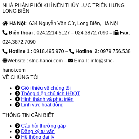
NHÀ PHÂN PHỐI KHÍ NÉN THỦY LỰC TRIỂN HƯNG
LONG BIÊN
Hà Nội:
634 Nguyễn Văn Cừ, Long Biên, Hà Nội
Điện thoại :
024.2214.5127 – 024.3872.7090
–
Fax:
024.3872.7090
Hotline 1 :
0918.495.970
–
Hotline 2:
0979.756.538
Website : stnc-hanoi.com –
Email : info@stnc-
hanoi.com
VỀ CHÚNG TÔI
Giới thiệu về chúng tôi
Thông điệp chủ tịch HĐQT
Hình thành và phát triển
Lĩnh vực hoạt động
THÔNG TIN CẦN BIẾT
Câu hỏi thường gặp
Đăng ký tư vấn
Hệ thống đại lý