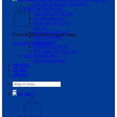
Giỏ hàng
ỐNG HƠI,SÚNG KHÍ, ỐNG XOẮN
THIẾT BỊ THỦY LỰC
VAN THỦY LỰC, ĐẾ VAN
XI LANH THỦY LỰC
BỘ NGUỒN THỦY LỰC
BÓT LÁI
KHỚP NỐI THỦY LỰC
Chưa có sản phẩm trong giỏ hàng.
QUẠT GIẢI NHIỆT
BÌNH TÍCH ÁP
Quay trở lại cửa hàng
BƠM DẦU BÔI TRƠN
CẦN, NÒNG, TY THỦY LỰC
SẢN PHẨM KHÁC
MÁY PHUN SƯƠNG
TIN TỨC
Tài liệu
Liên hệ
Tìm
kiếm: