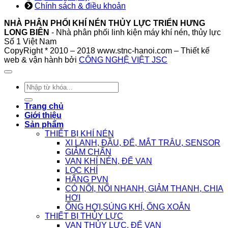
Chính sách & điều khoản
NHÀ PHÂN PHỐI KHÍ NÉN THỦY LỰC TRIỂN HƯNG
LONG BIÊN
- Nhà phân phối linh kiện máy khí nén, thủy lực
Số 1 Việt Nam
CopyRight * 2010 – 2018 www.stnc-hanoi.com – Thiết kế
web & vận hành bởi
CÔNG NGHỆ VIỆT JSC
Tìm
kiếm:
Trang chủ
Giới thiệu
Sản phẩm
THIẾT BỊ KHÍ NÉN
XI LANH, ĐẦU, ĐẾ, MẮT TRÂU, SENSOR
GIẢM CHẤN
VAN KHÍ NÉN, ĐẾ VAN
LỌC KHÍ
HÃNG PVN
CÓ NỐI, NỐI NHANH, GIẢM THANH, CHIA
HƠI
ỐNG HƠI,SÚNG KHÍ, ỐNG XOẮN
THIẾT BỊ THỦY LỰC
VAN THỦY LỰC, ĐẾ VAN