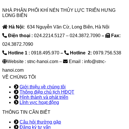
NHÀ PHÂN PHỐI KHÍ NÉN THỦY LỰC TRIỂN HƯNG
LONG BIÊN
Hà Nội:
634 Nguyễn Văn Cừ, Long Biên, Hà Nội
Điện thoại :
024.2214.5127 – 024.3872.7090
–
Fax:
024.3872.7090
Hotline 1 :
0918.495.970
–
Hotline 2:
0979.756.538
Website : stnc-hanoi.com –
Email : info@stnc-
hanoi.com
VỀ CHÚNG TÔI
Giới thiệu về chúng tôi
Thông điệp chủ tịch HĐQT
Hình thành và phát triển
Lĩnh vực hoạt động
THÔNG TIN CẦN BIẾT
Câu hỏi thường gặp
Đăng ký tư vấn