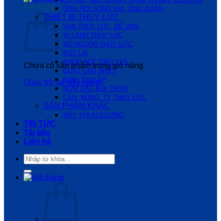
Giỏ hàng
ỐNG HƠI,SÚNG KHÍ, ỐNG XOẮN
THIẾT BỊ THỦY LỰC
VAN THỦY LỰC, ĐẾ VAN
XI LANH THỦY LỰC
BỘ NGUỒN THỦY LỰC
BÓT LÁI
KHỚP NỐI THỦY LỰC
Chưa có sản phẩm trong giỏ hàng.
QUẠT GIẢI NHIỆT
BÌNH TÍCH ÁP
Quay trở lại cửa hàng
BƠM DẦU BÔI TRƠN
CẦN, NÒNG, TY THỦY LỰC
SẢN PHẨM KHÁC
MÁY PHUN SƯƠNG
TIN TỨC
Tài liệu
Liên hệ
Tìm
kiếm: