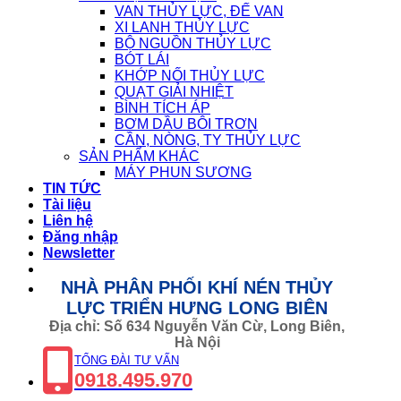
VAN THỦY LỰC, ĐẾ VAN
XI LANH THỦY LỰC
BỘ NGUỒN THỦY LỰC
BÓT LÁI
KHỚP NỐI THỦY LỰC
QUẠT GIẢI NHIỆT
BÌNH TÍCH ÁP
BƠM DẦU BÔI TRƠN
CẦN, NÒNG, TY THỦY LỰC
SẢN PHẨM KHÁC
MÁY PHUN SƯƠNG
TIN TỨC
Tài liệu
Liên hệ
Đăng nhập
Newsletter
NHÀ PHÂN PHỐI KHÍ NÉN THỦY
LỰC TRIỂN HƯNG LONG BIÊN
Địa chỉ: Số 634 Nguyễn Văn Cừ, Long Biên,
Hà Nội
TỔNG ĐÀI TƯ VẤN
0918.495.970