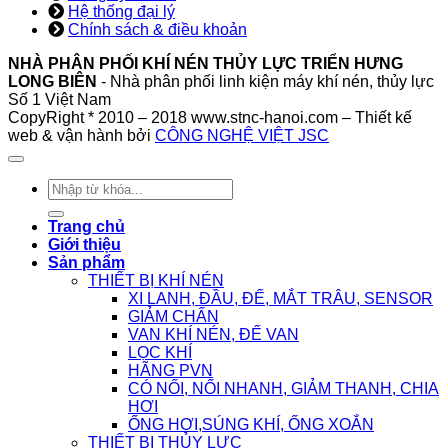
Hệ thống đại lý
Chính sách & điều khoản
NHÀ PHÂN PHỐI KHÍ NÉN THỦY LỰC TRIỂN HƯNG
LONG BIÊN
- Nhà phân phối linh kiện máy khí nén, thủy lực
Số 1 Việt Nam
CopyRight * 2010 – 2018 www.stnc-hanoi.com – Thiết kế
web & vận hành bởi
CÔNG NGHỆ VIỆT JSC
Tìm
kiếm:
Trang chủ
Giới thiệu
Sản phẩm
THIẾT BỊ KHÍ NÉN
XI LANH, ĐẦU, ĐẾ, MẮT TRÂU, SENSOR
GIẢM CHẤN
VAN KHÍ NÉN, ĐẾ VAN
LỌC KHÍ
HÃNG PVN
CÓ NỐI, NỐI NHANH, GIẢM THANH, CHIA
HƠI
ỐNG HƠI,SÚNG KHÍ, ỐNG XOẮN
THIẾT BỊ THỦY LỰC