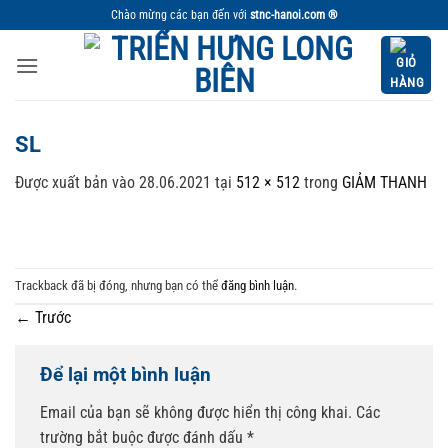
Bỏ
Chào mừng các bạn đến với
stnc-hanoi.com ®
qua
nội
dung
SL
Được xuất bản vào
28.06.2021
tại
512 × 512
trong
GIẢM THANH
Trackback đã bị đóng, nhưng bạn có thể
đăng bình luận
.
←
Trước
Để lại một bình luận
Email của bạn sẽ không được hiển thị công khai.
Các
trường bắt buộc được đánh dấu
*