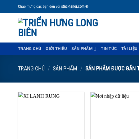
Bỏ
Chào mừng các bạn đến với
stnc-hanoi.com ®
qua
nội
dung
TRANG CHỦ
GIỚI THIỆU
SẢN PHẨM
TIN TỨC
TÀI LIỆU
TRANG CHỦ
/
SẢN PHẨM
/
SẢN PHẨM ĐƯỢC GẮN T