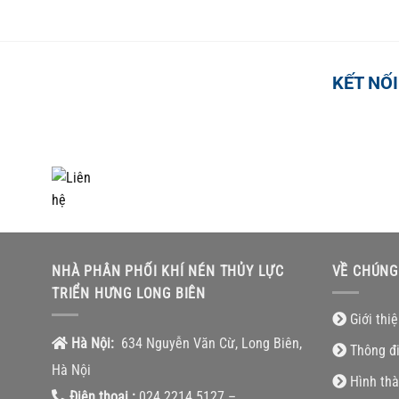
KẾT NỐI
TỔNG ĐÀI HỖ TRỢ
0918.495.970
NHÀ PHÂN PHỐI KHÍ NÉN THỦY LỰC
VỀ CHÚNG
TRIỂN HƯNG LONG BIÊN
Giới thi
Hà Nội:
634 Nguyễn Văn Cừ, Long Biên,
Thông đ
Hà Nội
Hình thà
Điện thoại :
024.2214.5127 –