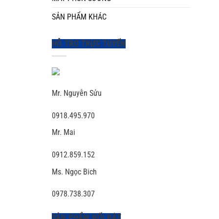
SẢN PHẨM KHÁC
HỖ TRỢ TRỰC TUYẾN
Mr. Nguyễn Sửu
0918.495.970
Mr. Mai
0912.859.152
Ms. Ngọc Bich
0978.738.307
SẢN PHẨM NỐI BẬT