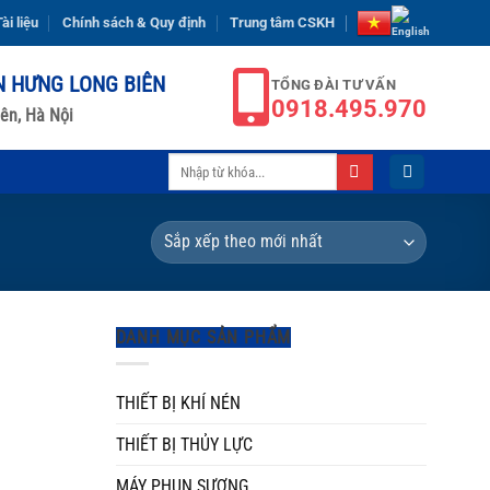
ài liệu
Chính sách & Quy định
Trung tâm CSKH
N HƯNG LONG BIÊN
TỔNG ĐÀI TƯ VẤN
0918.495.970
ên, Hà Nội
Tìm
kiếm:
DANH MỤC SẢN PHẨM
THIẾT BỊ KHÍ NÉN
THIẾT BỊ THỦY LỰC
MÁY PHUN SƯƠNG