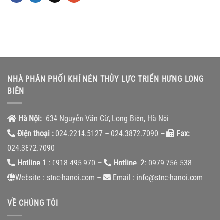
NHÀ PHÂN PHỐI KHÍ NÉN THỦY LỰC TRIỂN HƯNG LONG
BIÊN
Hà Nội:
634 Nguyễn Văn Cừ, Long Biên, Hà Nội
Điện thoại :
024.2214.5127 – 024.3872.7090
–
Fax:
024.3872.7090
Hotline 1 :
0918.495.970
–
Hotline 2:
0979.756.538
Website : stnc-hanoi.com –
Email : info@stnc-hanoi.com
VỀ CHÚNG TÔI