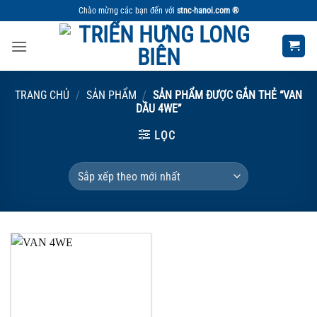
Bỏ
Chào mừng các bạn đến với
stnc-hanoi.com ®
qua
nội
dung
TRANG CHỦ
/
SẢN PHẨM
/
SẢN PHẨM ĐƯỢC GẮN THẺ “VAN
DẦU 4WE”
LỌC