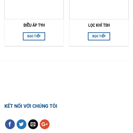
ĐIỀU ÁP TYH
LỌC KHÍ TSH
ĐỌC TIẾP
ĐỌC TIẾP
TỔNG ĐÀI HỖ TRỢ
0918.495.970
KẾT NỐI VỚI CHÚNG TÔI