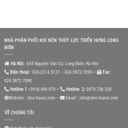
NHÀ PHÂN PHỐI KHÍ NÉN THỦY LỰC TRIỂN HƯNG LONG
BIÊN
Hà Nội:
634 Nguyễn Văn Cừ, Long Biên, Hà Nội
Điện thoại :
024.2214.5127 – 024.3872.7090
–
Fax:
024.3872.7090
Hotline 1 :
0918.495.970
–
Hotline 2:
0979.756.538
Website : stnc-hanoi.com –
Email : info@stnc-hanoi.com
VỀ CHÚNG TÔI