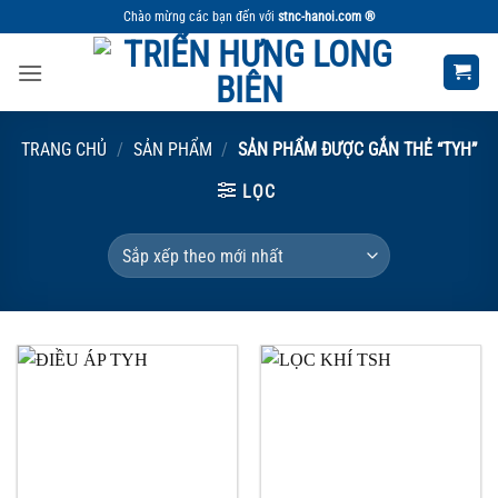
Bỏ
Chào mừng các bạn đến với
stnc-hanoi.com ®
qua
nội
dung
TRANG CHỦ
/
SẢN PHẨM
/
SẢN PHẨM ĐƯỢC GẮN THẺ “TYH”
LỌC