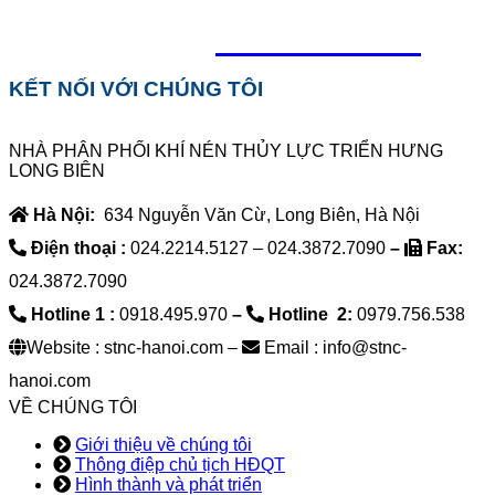
0918.495.970
KẾT NỐI VỚI CHÚNG TÔI
NHÀ PHÂN PHỐI KHÍ NÉN THỦY LỰC TRIỂN HƯNG
LONG BIÊN
Hà Nội:
634 Nguyễn Văn Cừ, Long Biên, Hà Nội
Điện thoại :
024.2214.5127 – 024.3872.7090
–
Fax:
024.3872.7090
Hotline 1 :
0918.495.970
–
Hotline 2:
0979.756.538
Website : stnc-hanoi.com –
Email : info@stnc-
hanoi.com
VỀ CHÚNG TÔI
Giới thiệu về chúng tôi
Thông điệp chủ tịch HĐQT
Hình thành và phát triển