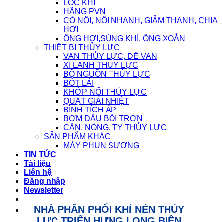
LỌC KHÍ
HÃNG PVN
CÓ NỐI, NỐI NHANH, GIẢM THANH, CHIA
HƠI
ỐNG HƠI,SÚNG KHÍ, ỐNG XOẮN
THIẾT BỊ THỦY LỰC
VAN THỦY LỰC, ĐẾ VAN
XI LANH THỦY LỰC
BỘ NGUỒN THỦY LỰC
BÓT LÁI
KHỚP NỐI THỦY LỰC
QUẠT GIẢI NHIỆT
BÌNH TÍCH ÁP
BƠM DẦU BÔI TRƠN
CẦN, NÒNG, TY THỦY LỰC
SẢN PHẨM KHÁC
MÁY PHUN SƯƠNG
TIN TỨC
Tài liệu
Liên hệ
Đăng nhập
Newsletter
NHÀ PHÂN PHỐI KHÍ NÉN THỦY
LỰC TRIỂN HƯNG LONG BIÊN