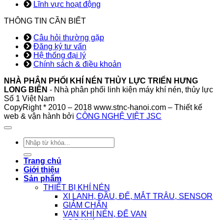
Lĩnh vực hoạt động
THÔNG TIN CẦN BIẾT
Câu hỏi thường gặp
Đăng ký tư vấn
Hệ thống đại lý
Chính sách & điều khoản
NHÀ PHÂN PHỐI KHÍ NÉN THỦY LỰC TRIỂN HƯNG
LONG BIÊN
- Nhà phân phối linh kiện máy khí nén, thủy lực
Số 1 Việt Nam
CopyRight * 2010 – 2018 www.stnc-hanoi.com – Thiết kế
web & vận hành bởi
CÔNG NGHỆ VIỆT JSC
Tìm
kiếm:
Trang chủ
Giới thiệu
Sản phẩm
THIẾT BỊ KHÍ NÉN
XI LANH, ĐẦU, ĐẾ, MẮT TRÂU, SENSOR
GIẢM CHẤN
VAN KHÍ NÉN, ĐẾ VAN