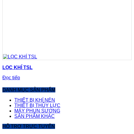
LỌC KHÍ TSL
Đọc tiếp
DANH MỤC SẢN PHẨM
THIẾT BỊ KHÍ NÉN
THIẾT BỊ THỦY LỰC
MÁY PHUN SƯƠNG
SẢN PHẨM KHÁC
HỖ TRỢ TRỰC TUYẾN