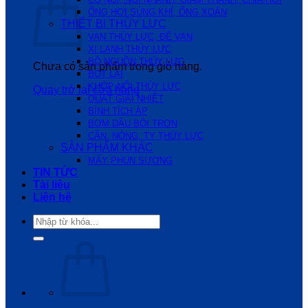
ỐNG HƠI,SÚNG KHÍ, ỐNG XOẮN
THIẾT BỊ THỦY LỰC
VAN THỦY LỰC, ĐẾ VAN
XI LANH THỦY LỰC
BỘ NGUỒN THỦY LỰC
Chưa có sản phẩm trong giỏ hàng.
BÓT LÁI
KHỚP NỐI THỦY LỰC
Quay trở lại cửa hàng
QUẠT GIẢI NHIỆT
BÌNH TÍCH ÁP
BƠM DẦU BÔI TRƠN
CẦN, NÒNG, TY THỦY LỰC
SẢN PHẨM KHÁC
MÁY PHUN SƯƠNG
TIN TỨC
Tài liệu
Liên hệ
Tìm
kiếm: