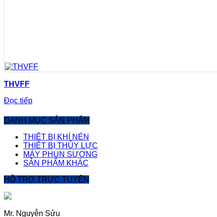
THVFF
Đọc tiếp
DANH MỤC SẢN PHẨM
THIẾT BỊ KHÍ NÉN
THIẾT BỊ THỦY LỰC
MÁY PHUN SƯƠNG
SẢN PHẨM KHÁC
HỖ TRỢ TRỰC TUYẾN
Mr. Nguyễn Sửu