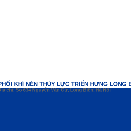
PHỐI KHÍ NÉN THỦY LỰC TRIỂN HƯNG LONG 
Địa chỉ: Số 634 Nguyễn Văn Cừ, Long Biên, Hà Nội