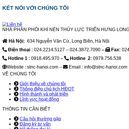
KẾT NỐI VỚI CHÚNG TÔI
NHÀ PHÂN PHỐI KHÍ NÉN THỦY LỰC TRIỂN HƯNG LONG
Hà Nội:
634 Nguyễn Văn Cừ, Long Biên, Hà Nội
Điện thoại :
024.2214.5127 – 024.3872.7090
–
Fax:
024
Hotline 1 :
0918.495.970
–
Hotline 2:
0979.756.538
Website : stnc-hanoi.com –
Email : info@stnc-hanoi.com
VỀ CHÚNG TÔI
Giới thiệu về chúng tôi
Thông điệp chủ tịch HĐQT
Hình thành và phát triển
Lĩnh vực hoạt động
THÔNG TIN CẦN BIẾT
Câu hỏi thường gặp
Đăng ký tư vấn