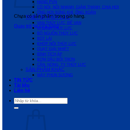
HÃNG PVN
CÓ NỐI, NỐI NHANH, GIẢM THANH, CHIA HƠI
ỐNG HƠI,SÚNG KHÍ, ỐNG XOẮN
Chưa có sản phẩm trong giỏ hàng.
THIẾT BỊ THỦY LỰC
VAN THỦY LỰC, ĐẾ VAN
Quay trở lại cửa hàng
XI LANH THỦY LỰC
BỘ NGUỒN THỦY LỰC
BÓT LÁI
KHỚP NỐI THỦY LỰC
QUẠT GIẢI NHIỆT
BÌNH TÍCH ÁP
BƠM DẦU BÔI TRƠN
CẦN, NÒNG, TY THỦY LỰC
SẢN PHẨM KHÁC
MÁY PHUN SƯƠNG
TIN TỨC
Tài liệu
Liên hệ
Tìm
kiếm: