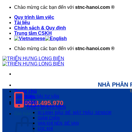
Bỏ
Chào mừng các bạn đến với
stnc-hanoi.com ®
qua
Quy trình làm việc
nội
Tài liệu
dung
Chính sách & Quy định
Trung tâm CSKH
Chào mừng các bạn đến với
stnc-hanoi.com ®
NHÀ PHÂN 
Trang chủ
Giới thiệu
TỔNG ĐÀI TƯ VẤN
Sản phẩm
0918.495.970
THIẾT BỊ KHÍ NÉN
XI LANH, ĐẦU, ĐẾ, MẮT TRÂU, SENSOR
Giỏ hàng
GIẢM CHẤN
VAN KHÍ NÉN, ĐẾ VAN
LỌC KHÍ