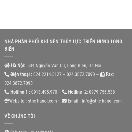
NHÀ PHÂN PHỐI KHÍ NÉN THỦY LỰC TRIỂN HƯNG LONG
BIÊN
Hà Nội:
634 Nguyễn Văn Cừ, Long Biên, Hà Nội
Điện thoại :
024.2214.5127 – 024.3872.7090
–
Fax:
024.3872.7090
Hotline 1 :
0918.495.970
–
Hotline 2:
0979.756.538
Website : stnc-hanoi.com –
Email : info@stnc-hanoi.com
VỀ CHÚNG TÔI