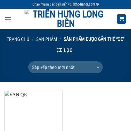
Bỏ
Chào mừng các bạn đến với
stnc-hanoi.com ®
qua
nội
dung
TRANG CHỦ
/
SẢN PHẨM
/
SẢN PHẨM ĐƯỢC GẮN THẺ “QE”
LỌC