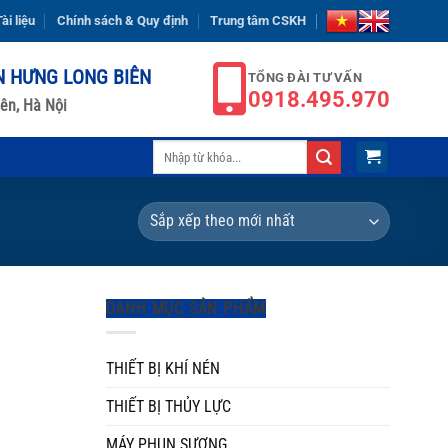
ài liệu
Chính sách & Quy định
Trung tâm CSKH
N HƯNG LONG BIÊN
TỔNG ĐÀI TƯ VẤN
0918.495.970
ên, Hà Nội
Tìm
kiếm:
DANH MỤC SẢN PHẨM
THIẾT BỊ KHÍ NÉN
THIẾT BỊ THỦY LỰC
MÁY PHUN SƯƠNG