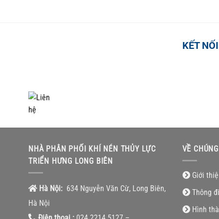
KẾT NỐI
TỔNG ĐÀI HỖ TRỢ
0918.495.970
NHÀ PHÂN PHỐI KHÍ NÉN THỦY LỰC
VỀ CHÚNG
TRIỂN HƯNG LONG BIÊN
Giới thi
Hà Nội:
634 Nguyễn Văn Cừ, Long Biên,
Thông đ
Hà Nội
Hình thà
Điện thoại :
024.2214.5127 –