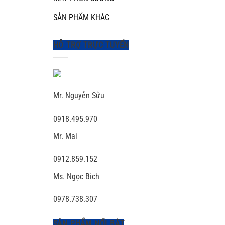
SẢN PHẨM KHÁC
HỖ TRỢ TRỰC TUYẾN
Mr. Nguyễn Sửu
0918.495.970
Mr. Mai
0912.859.152
Ms. Ngọc Bich
0978.738.307
SẢN PHẨM NỐI BẬT