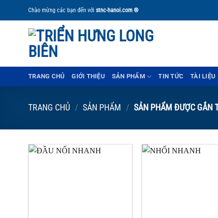
Bỏ
Chào mừng các bạn đến với
stnc-hanoi.com ®
qua
nội
dung
TRANG CHỦ
GIỚI THIỆU
SẢN PHẨM
TIN TỨC
TÀI LIỆU
TRANG CHỦ
/
SẢN PHẨM
/
SẢN PHẨM ĐƯỢC GẮN T