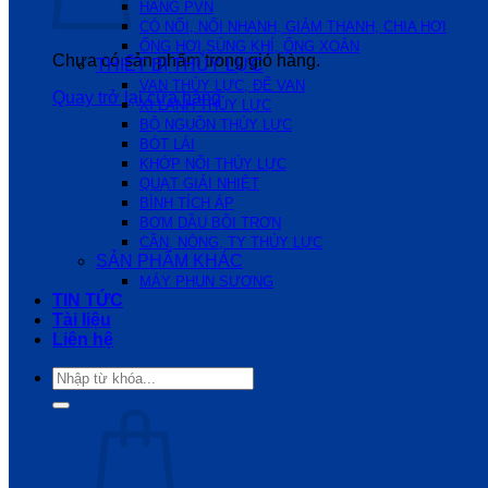
HÃNG PVN
CÓ NỐI, NỐI NHANH, GIẢM THANH, CHIA HƠI
ỐNG HƠI,SÚNG KHÍ, ỐNG XOẮN
Chưa có sản phẩm trong giỏ hàng.
THIẾT BỊ THỦY LỰC
VAN THỦY LỰC, ĐẾ VAN
Quay trở lại cửa hàng
XI LANH THỦY LỰC
BỘ NGUỒN THỦY LỰC
BÓT LÁI
KHỚP NỐI THỦY LỰC
QUẠT GIẢI NHIỆT
BÌNH TÍCH ÁP
BƠM DẦU BÔI TRƠN
CẦN, NÒNG, TY THỦY LỰC
SẢN PHẨM KHÁC
MÁY PHUN SƯƠNG
TIN TỨC
Tài liệu
Liên hệ
Tìm
kiếm: