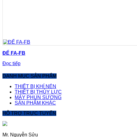
ĐẾ FA-FB
Đọc tiếp
DANH MỤC SẢN PHẨM
THIẾT BỊ KHÍ NÉN
THIẾT BỊ THỦY LỰC
MÁY PHUN SƯƠNG
SẢN PHẨM KHÁC
HỖ TRỢ TRỰC TUYẾN
Mr. Nguyễn Sửu