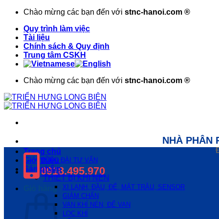
Bỏ
Chào mừng các bạn đến với
stnc-hanoi.com ®
qua
Quy trình làm việc
nội
Tài liệu
dung
Chính sách & Quy định
Trung tâm CSKH
Chào mừng các bạn đến với
stnc-hanoi.com ®
NHÀ PHÂN 
Trang chủ
Giới thiệu
TỔNG ĐÀI TƯ VẤN
Sản phẩm
0918.495.970
THIẾT BỊ KHÍ NÉN
XI LANH, ĐẦU, ĐẾ, MẮT TRÂU, SENSOR
Giỏ hàng
GIẢM CHẤN
VAN KHÍ NÉN, ĐẾ VAN
LỌC KHÍ