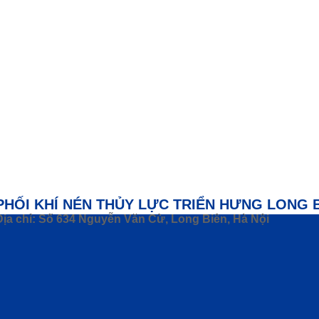
PHỐI KHÍ NÉN THỦY LỰC TRIỂN HƯNG LONG 
Địa chỉ: Số 634 Nguyễn Văn Cừ, Long Biên, Hà Nội