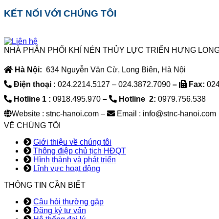
KẾT NỐI VỚI CHÚNG TÔI
NHÀ PHÂN PHỐI KHÍ NÉN THỦY LỰC TRIỂN HƯNG LONG
Hà Nội:
634 Nguyễn Văn Cừ, Long Biên, Hà Nội
Điện thoại :
024.2214.5127 – 024.3872.7090
–
Fax:
024
Hotline 1 :
0918.495.970
–
Hotline 2:
0979.756.538
Website : stnc-hanoi.com –
Email : info@stnc-hanoi.com
VỀ CHÚNG TÔI
Giới thiệu về chúng tôi
Thông điệp chủ tịch HĐQT
Hình thành và phát triển
Lĩnh vực hoạt động
THÔNG TIN CẦN BIẾT
Câu hỏi thường gặp
Đăng ký tư vấn