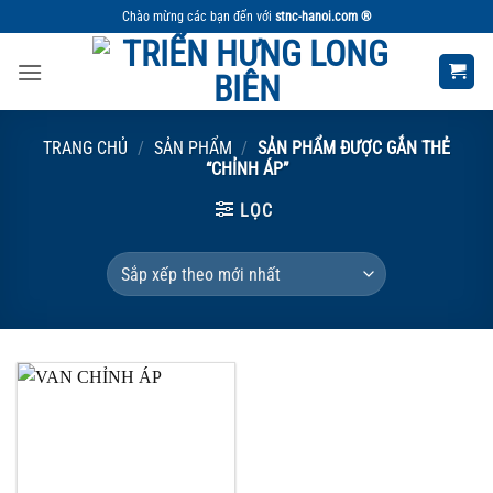
Bỏ
Chào mừng các bạn đến với
stnc-hanoi.com ®
qua
nội
dung
TRANG CHỦ
/
SẢN PHẨM
/
SẢN PHẨM ĐƯỢC GẮN THẺ
“CHỈNH ÁP”
LỌC