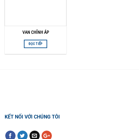
VAN CHỈNH ÁP
ĐỌC TIẾP
TỔNG ĐÀI HỖ TRỢ
0918.495.970
KẾT NỐI VỚI CHÚNG TÔI