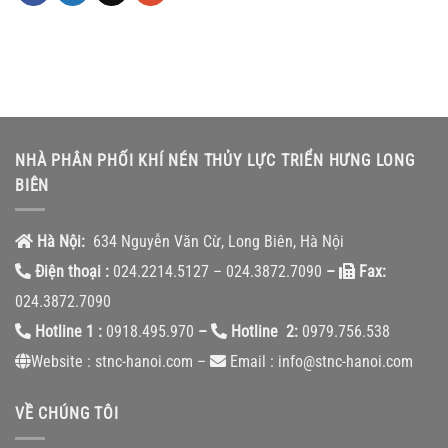
NHÀ PHÂN PHỐI KHÍ NÉN THỦY LỰC TRIỂN HƯNG LONG
BIÊN
Hà Nội:
634 Nguyễn Văn Cừ, Long Biên, Hà Nội
Điện thoại :
024.2214.5127 – 024.3872.7090
–
Fax:
024.3872.7090
Hotline 1 :
0918.495.970
–
Hotline 2:
0979.756.538
Website : stnc-hanoi.com –
Email : info@stnc-hanoi.com
VỀ CHÚNG TÔI