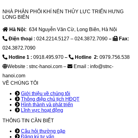
NHÀ PHÂN PHỐI KHÍ NÉN THỦY LỰC TRIỂN HƯNG
LONG BIÊN
Hà Nội:
634 Nguyễn Văn Cừ, Long Biên, Hà Nội
Điện thoại :
024.2214.5127 – 024.3872.7090
–
Fax:
024.3872.7090
Hotline 1 :
0918.495.970
–
Hotline 2:
0979.756.538
Website : stnc-hanoi.com –
Email : info@stnc-
hanoi.com
VỀ CHÚNG TÔI
Giới thiệu về chúng tôi
Thông điệp chủ tịch HĐQT
Hình thành và phát triển
Lĩnh vực hoạt động
THÔNG TIN CẦN BIẾT
Câu hỏi thường gặp
Đăng ký tư vấn