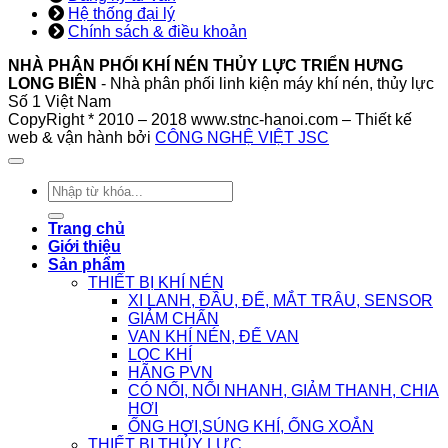
Hệ thống đại lý
Chính sách & điều khoản
NHÀ PHÂN PHỐI KHÍ NÉN THỦY LỰC TRIỂN HƯNG
LONG BIÊN
- Nhà phân phối linh kiện máy khí nén, thủy lực
Số 1 Việt Nam
CopyRight * 2010 – 2018 www.stnc-hanoi.com – Thiết kế
web & vận hành bởi
CÔNG NGHỆ VIỆT JSC
Tìm
kiếm:
Trang chủ
Giới thiệu
Sản phẩm
THIẾT BỊ KHÍ NÉN
XI LANH, ĐẦU, ĐẾ, MẮT TRÂU, SENSOR
GIẢM CHẤN
VAN KHÍ NÉN, ĐẾ VAN
LỌC KHÍ
HÃNG PVN
CÓ NỐI, NỐI NHANH, GIẢM THANH, CHIA
HƠI
ỐNG HƠI,SÚNG KHÍ, ỐNG XOẮN
THIẾT BỊ THỦY LỰC