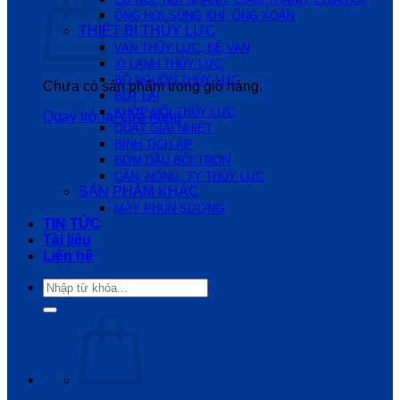
ỐNG HƠI,SÚNG KHÍ, ỐNG XOẮN
THIẾT BỊ THỦY LỰC
VAN THỦY LỰC, ĐẾ VAN
XI LANH THỦY LỰC
BỘ NGUỒN THỦY LỰC
Chưa có sản phẩm trong giỏ hàng.
BÓT LÁI
KHỚP NỐI THỦY LỰC
Quay trở lại cửa hàng
QUẠT GIẢI NHIỆT
BÌNH TÍCH ÁP
BƠM DẦU BÔI TRƠN
CẦN, NÒNG, TY THỦY LỰC
SẢN PHẨM KHÁC
MÁY PHUN SƯƠNG
TIN TỨC
Tài liệu
Liên hệ
Tìm
kiếm: