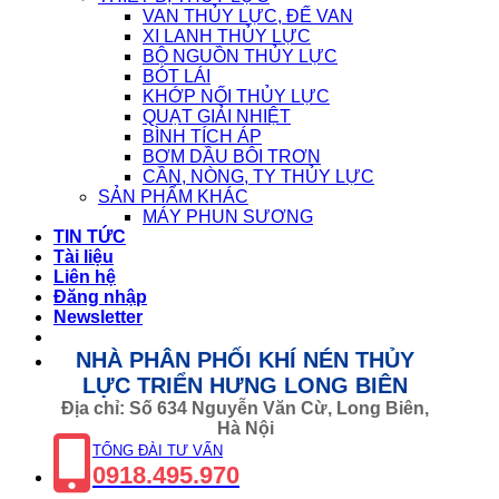
VAN THỦY LỰC, ĐẾ VAN
XI LANH THỦY LỰC
BỘ NGUỒN THỦY LỰC
BÓT LÁI
KHỚP NỐI THỦY LỰC
QUẠT GIẢI NHIỆT
BÌNH TÍCH ÁP
BƠM DẦU BÔI TRƠN
CẦN, NÒNG, TY THỦY LỰC
SẢN PHẨM KHÁC
MÁY PHUN SƯƠNG
TIN TỨC
Tài liệu
Liên hệ
Đăng nhập
Newsletter
NHÀ PHÂN PHỐI KHÍ NÉN THỦY
LỰC TRIỂN HƯNG LONG BIÊN
Địa chỉ: Số 634 Nguyễn Văn Cừ, Long Biên,
Hà Nội
TỔNG ĐÀI TƯ VẤN
0918.495.970