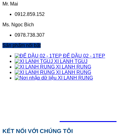
Mr. Mai
0912.859.152
Ms. Ngọc Bich
0978.738.307
Sản phẩm nối bật
ĐẾ DẦU 02 - 1TEP
XI LANH TGUJ
XI LANH RUNG
XI LANH RUNG
XI LANH RUNG
TỔNG ĐÀI HỖ TRỢ
0918.495.970
KẾT NỐI VỚI CHÚNG TÔI