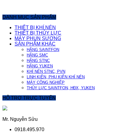
DANH MỤC SẢN PHẨM
THIẾT BỊ KHÍ NÉN
THIẾT BỊ THỦY LỰC
MÁY PHUN SƯƠNG
SẢN PHẨM KHÁC
HÃNG SAINTFON
HÃNG SMC
HÃNG STNC
HÃNG YUKEN
KHÍ NÉN STNC, PVN
LINH KIÊN, PHỤ KIỆN KHÍ NÉN
MÁY CÔNG NGHIỆP
THỦY LỰC SAINTFON, HĐX, YUKEN
HỖ TRỢ TRỰC TUYẾN
Mr. Nguyễn Sửu
0918.495.970